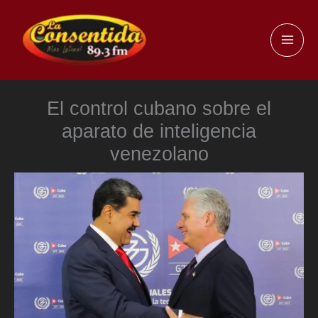
Ir
al
MAI
contenido
ME
El control cubano sobre el
aparato de inteligencia
venezolano