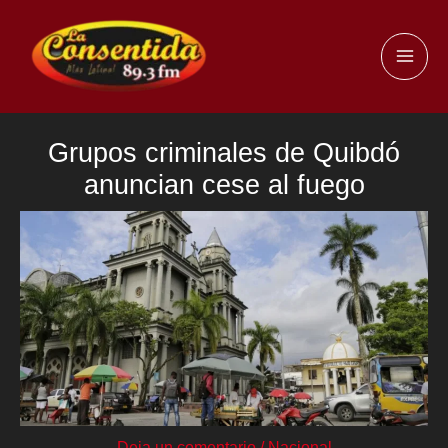
Ir
al
MAI
contenido
ME
Grupos criminales de Quibdó
anuncian cese al fuego
Deja un comentario
/
Nacional