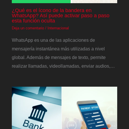
¿Qué es el ícono de la bandera en
WhatsApp? Así puede activar paso a paso
esta función oculta
Deja un comentario
/
Internacional
WhatsApp es una de las aplicaciones de
mensajería instantánea más utilizadas a nivel
global. Además de mensajes de texto, permite
realizar llamadas, videollamadas, enviar audios,…