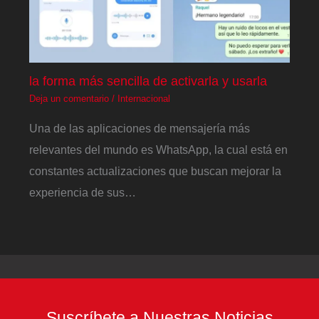
la forma más sencilla de activarla y usarla
Deja un comentario
/
Internacional
Una de las aplicaciones de mensajería más
relevantes del mundo es WhatsApp, la cual está en
constantes actualizaciones que buscan mejorar la
experiencia de sus…
Suscríbete a Nuestras Noticias