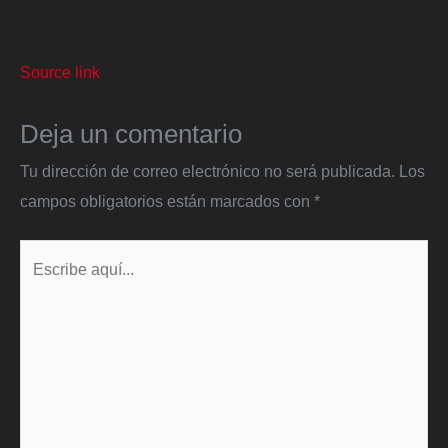
Source link
Deja un comentario
Tu dirección de correo electrónico no será publicada.
Los
campos obligatorios están marcados con
*
Escribe
aquí...