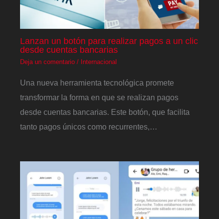
Lanzan un botón para realizar pagos a un clic
desde cuentas bancarias
Deja un comentario
/
Internacional
Una nueva herramienta tecnológica promete
transformar la forma en que se realizan pagos
desde cuentas bancarias. Este botón, que facilita
tanto pagos únicos como recurrentes,…