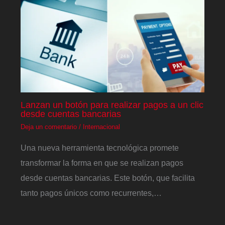
Lanzan un botón para realizar pagos a un clic
desde cuentas bancarias
Deja un comentario
/
Internacional
Una nueva herramienta tecnológica promete
transformar la forma en que se realizan pagos
desde cuentas bancarias. Este botón, que facilita
tanto pagos únicos como recurrentes,…