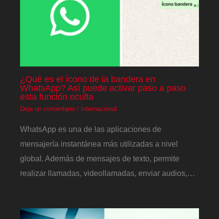
¿Qué es el ícono de la bandera en
WhatsApp? Así puede activar paso a paso
esta función oculta
Deja un comentario
/
Internacional
WhatsApp es una de las aplicaciones de
mensajería instantánea más utilizadas a nivel
global. Además de mensajes de texto, permite
realizar llamadas, videollamadas, enviar audios,…