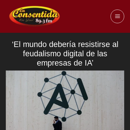
Ir
al
MAI
contenido
ME
‘El mundo debería resistirse al
feudalismo digital de las
empresas de IA’