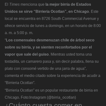
El
Times
menciona que
la mejor birria de Estados
Unidos se sirve “Birrieria Ocotlan”, en Chicago
.
Este
local se encuentra en 8726 South Commercial Avenue y
ofrece servicio de lunes a domingo, en un horario de 8:00
a. m. a 5:00 p. m.
“
Los comensales desmenuzan chile de árbol seco
sobre su birria, y se sienten reconfortados por el
vapor que sale del guiso
. Mientras usted toma una
tostadita, un camarero pasa y, sin decir palabra, llena su
plato con consomé vertido de una jarra de agua”,
comenta el medio citado sobre la experiencia de acudir a
“Birrieria Ocotlan”.
“Birrieria Ocotlan” es un popular restaurante de birria en
Chicago.
Foto:
Instagram (@birria_ocotlan)
¿Cuánto cuesta comer en