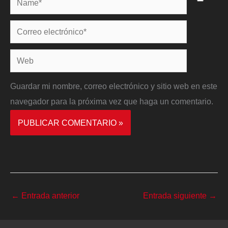
Correo
electrónico*
Web
Guardar mi nombre, correo electrónico y sitio web en este
navegador para la próxima vez que haga un comentario.
←
Entrada anterior
Entrada siguiente
→