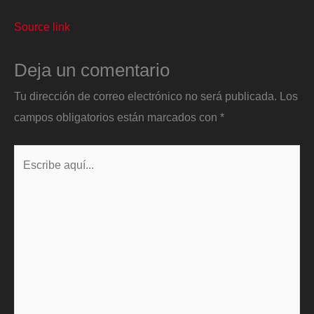
Source link
Deja un comentario
Tu dirección de correo electrónico no será publicada.
Los
campos obligatorios están marcados con
*
Escribe
aquí...