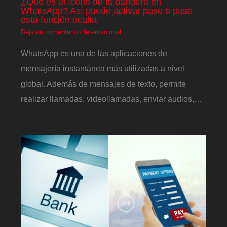
¿Qué es el ícono de la bandera en
WhatsApp? Así puede activar paso a paso
esta función oculta
Deja un comentario
/
Internacional
WhatsApp es una de las aplicaciones de
mensajería instantánea más utilizadas a nivel
global. Además de mensajes de texto, permite
realizar llamadas, videollamadas, enviar audios,…