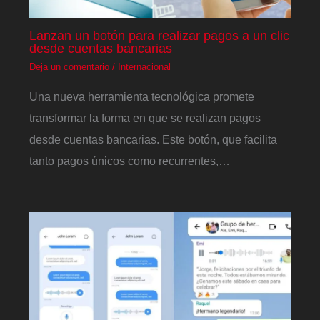
Lanzan un botón para realizar pagos a un clic
desde cuentas bancarias
Deja un comentario
/
Internacional
Una nueva herramienta tecnológica promete
transformar la forma en que se realizan pagos
desde cuentas bancarias. Este botón, que facilita
tanto pagos únicos como recurrentes,…