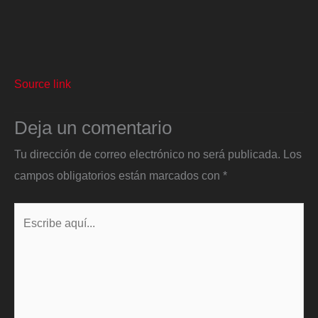
Source link
Deja un comentario
Tu dirección de correo electrónico no será publicada.
Los
campos obligatorios están marcados con
*
Escribe
aquí...