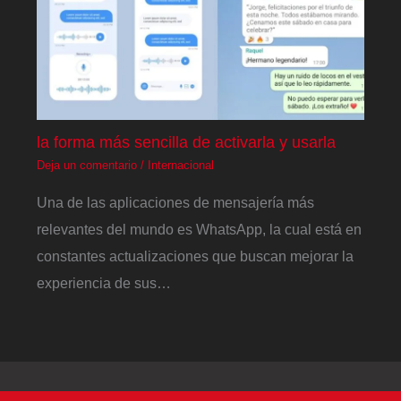
la forma más sencilla de activarla y usarla
Deja un comentario
/
Internacional
Una de las aplicaciones de mensajería más
relevantes del mundo es WhatsApp, la cual está en
constantes actualizaciones que buscan mejorar la
experiencia de sus…