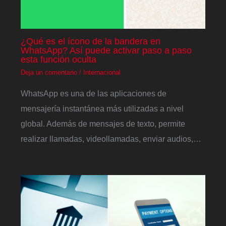
¿Qué es el ícono de la bandera en
WhatsApp? Así puede activar paso a paso
esta función oculta
Deja un comentario
/
Internacional
WhatsApp es una de las aplicaciones de
mensajería instantánea más utilizadas a nivel
global. Además de mensajes de texto, permite
realizar llamadas, videollamadas, enviar audios,…