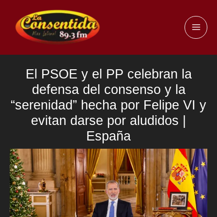
Ir
al
MAI
contenido
ME
El PSOE y el PP celebran la
defensa del consenso y la
“serenidad” hecha por Felipe VI y
evitan darse por aludidos |
España