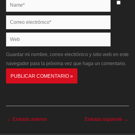
Name*
Correo
electrónico*
Web
Guardar mi nombre, correo electrónico y sitio web en este
navegador para la próxima vez que haga un comentario.
←
Entrada anterior
Entrada siguiente
→