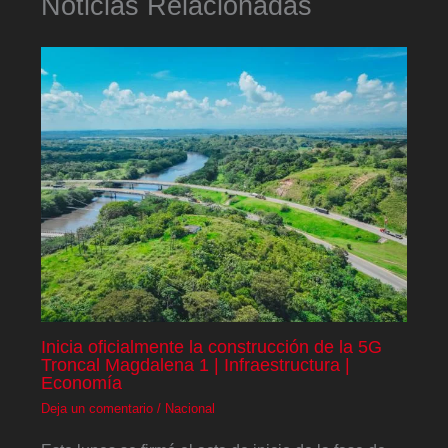
Noticias Relacionadas
Inicia oficialmente la construcción de la 5G
Troncal Magdalena 1 | Infraestructura |
Economía
Deja un comentario
/
Nacional