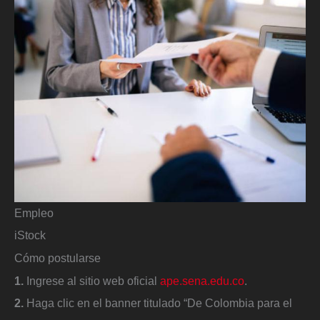
Empleo
iStock
Cómo postularse
1.
Ingrese al sitio web oficial
ape.sena.edu.co
.
2.
Haga clic en el banner titulado “De Colombia para el