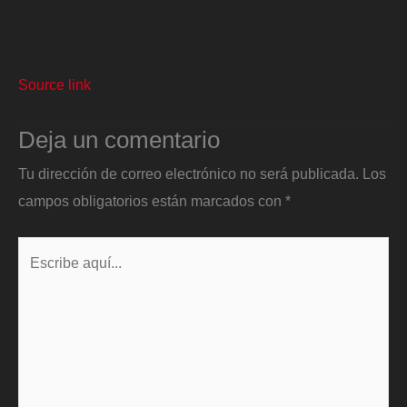
Source link
Deja un comentario
Tu dirección de correo electrónico no será publicada.
Los
campos obligatorios están marcados con
*
Escribe
aquí...