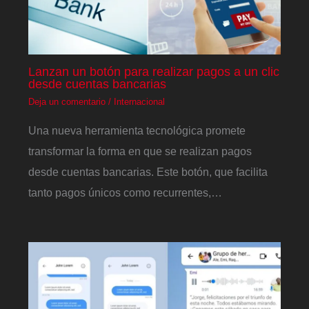
Lanzan un botón para realizar pagos a un clic
desde cuentas bancarias
Deja un comentario
/
Internacional
Una nueva herramienta tecnológica promete
transformar la forma en que se realizan pagos
desde cuentas bancarias. Este botón, que facilita
tanto pagos únicos como recurrentes,…