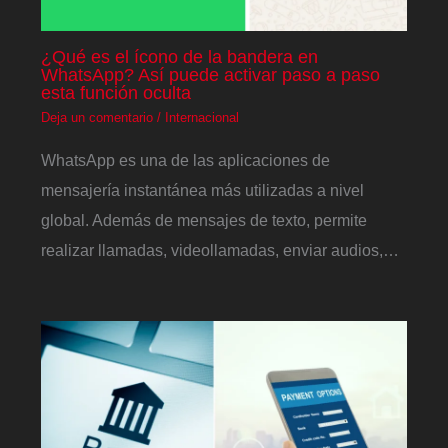
¿Qué es el ícono de la bandera en
WhatsApp? Así puede activar paso a paso
esta función oculta
Deja un comentario
/
Internacional
WhatsApp es una de las aplicaciones de
mensajería instantánea más utilizadas a nivel
global. Además de mensajes de texto, permite
realizar llamadas, videollamadas, enviar audios,…