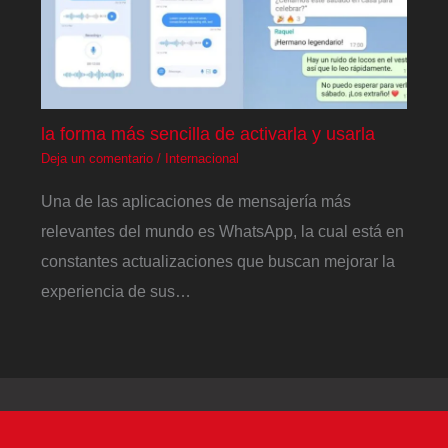
la forma más sencilla de activarla y usarla
Deja un comentario
/
Internacional
Una de las aplicaciones de mensajería más
relevantes del mundo es WhatsApp, la cual está en
constantes actualizaciones que buscan mejorar la
experiencia de sus…