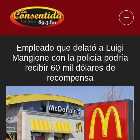
Ir
al
MAI
contenido
ME
Empleado que delató a Luigi
Mangione con la policía podría
recibir 60 mil dólares de
recompensa