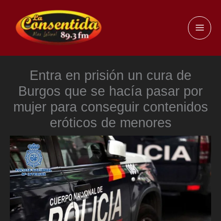
Ir
al
MAI
contenido
ME
Entra en prisión un cura de
Burgos que se hacía pasar por
mujer para conseguir contenidos
eróticos de menores