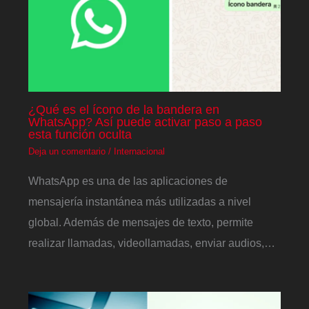
¿Qué es el ícono de la bandera en
WhatsApp? Así puede activar paso a paso
esta función oculta
Deja un comentario
/
Internacional
WhatsApp es una de las aplicaciones de
mensajería instantánea más utilizadas a nivel
global. Además de mensajes de texto, permite
realizar llamadas, videollamadas, enviar audios,…