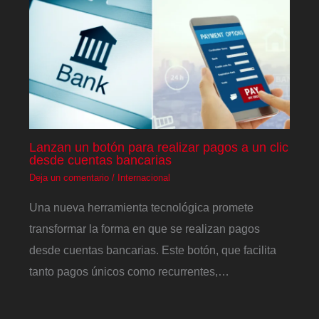
Lanzan un botón para realizar pagos a un clic
desde cuentas bancarias
Deja un comentario
/
Internacional
Una nueva herramienta tecnológica promete
transformar la forma en que se realizan pagos
desde cuentas bancarias. Este botón, que facilita
tanto pagos únicos como recurrentes,…