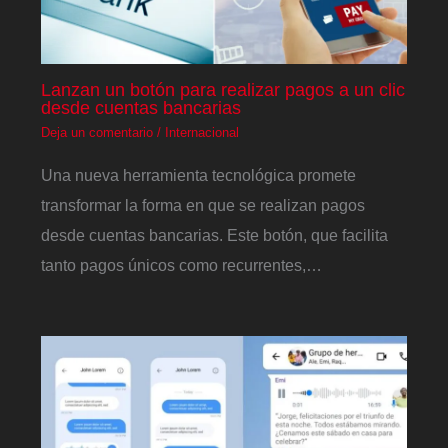
Lanzan un botón para realizar pagos a un clic
desde cuentas bancarias
Deja un comentario
/
Internacional
Una nueva herramienta tecnológica promete
transformar la forma en que se realizan pagos
desde cuentas bancarias. Este botón, que facilita
tanto pagos únicos como recurrentes,…