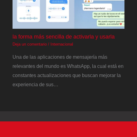
la forma más sencilla de activarla y usarla
Deja un comentario
/
Internacional
Una de las aplicaciones de mensajería más
relevantes del mundo es WhatsApp, la cual está en
constantes actualizaciones que buscan mejorar la
experiencia de sus…