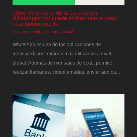
¿Qué es el ícono de la bandera en
WhatsApp? Así puede activar paso a paso
esta función oculta
Deja un comentario
/
Internacional
WhatsApp es una de las aplicaciones de
mensajería instantánea más utilizadas a nivel
global. Además de mensajes de texto, permite
realizar llamadas, videollamadas, enviar audios,…