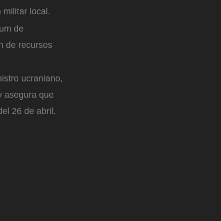
ilitar local.
dum de
ón de recursos
istro ucraniano,
y asegura que
l 26 de abril.