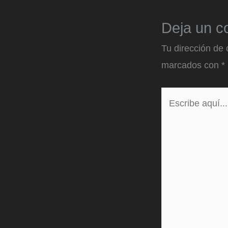
Deja un c
Tu dirección de 
marcados con
*
Escribe
aquí...