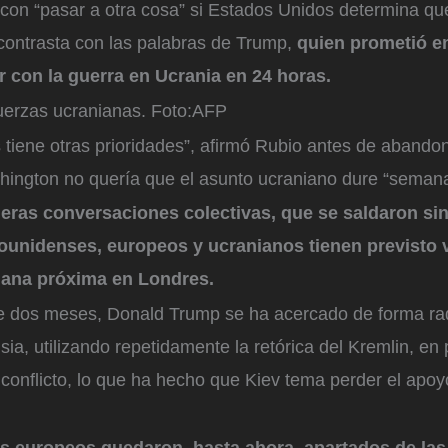
on “pasar a otra cosa” si Estados Unidos determina que
 contrasta con las palabras de Trump,
quien prometió 
r con la guerra en Ucrania en 24 horas.
uerzas ucranianas.
Foto:
AFP
tiene otras prioridades”, afirmó Rubio antes de abandon
ington no quería que el asunto ucraniano dure “seman
meras conversaciones colectivas, que se saldaron si
ounidenses, europeos y ucranianos tienen previsto v
mana próxima en Londres.
 dos meses, Donald Trump se ha acercado de forma rad
ia, utilizando repetidamente la retórica del Kremlin, en 
 conflicto, lo que ha hecho que Kiev tema perder el apoyo
.
los europeos quedaron, hasta ahora, apartados de la