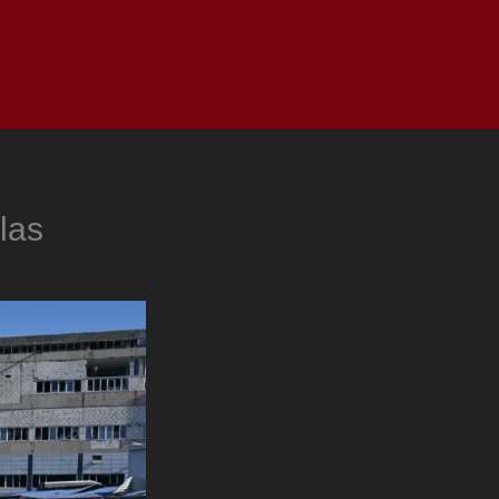
as
Top
Redes
Pauta
Privacy Policy
las