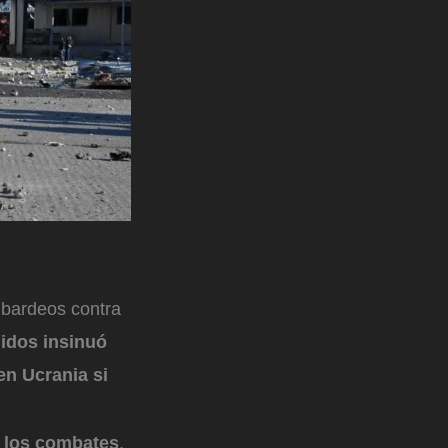
mbardeos contra
idos
insinuó
en Ucrania si
e los combates
,