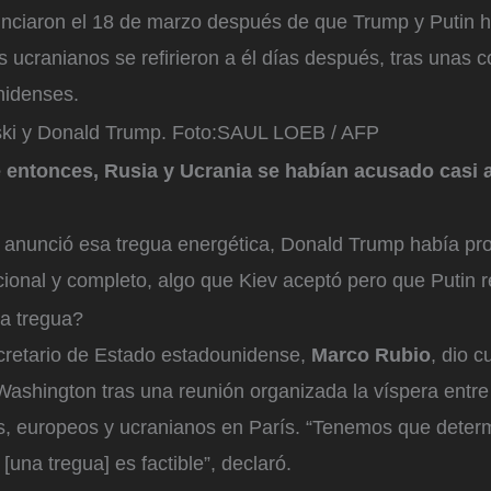
unciaron el 18 de marzo después de que Trump y Putin h
os ucranianos se refirieron a él días después, tras unas
nidenses.
ski y Donald Trump.
Foto:
SAUL LOEB / AFP
entonces, Rusia y Ucrania se habían acusado casi a
 anunció esa tregua energética, Donald Trump había pro
cional y completo, algo que Kiev aceptó pero que Putin 
na tregua?
ecretario de Estado estadounidense,
Marco Rubio
, dio c
Washington tras una reunión organizada la víspera entr
, europeos y ucranianos en París. “Tenemos que determ
[una tregua] es factible”, declaró.