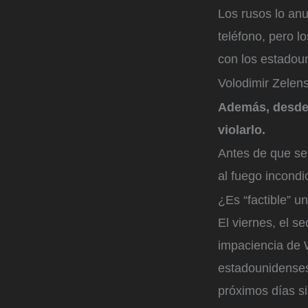
Los rusos lo an
teléfono, pero l
con los estadou
Volodimir Zelen
Además, desde 
violarlo.
Antes de que se
al fuego incondi
¿Es “factible” u
El viernes, el s
impaciencia de 
estadounidenses
próximos días si 