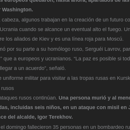
r Washington.
cabeza, algunos trabajan en la creación de un futuro c
Ucrania cuando se alcance un eventual alto el fuego. U
tre los aliados de Kiev y es una línea roja para Moscú.
ó por su parte a su homólogo ruso, Serguéi Lavrov, para
 que a europeos y ucranianos. “La paz es posible si tod
legar a un acuerdo”, señaló.
 uniforme militar para visitar a las tropas rusas en Kursk
 rusos
 ataques rusos continúan.
Una persona murió y al men
das, incluidas seis niños, en un ataque con misil en
ce del alcalde, Igor Terekhov.
el domingo fallecieron 35 personas en un bombardeo r