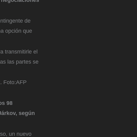
ontingente de
na opción que
 transmitirle el
as las partes se
.
Foto:
AFP
os 98
 Járkov, según
uso, un nuevo