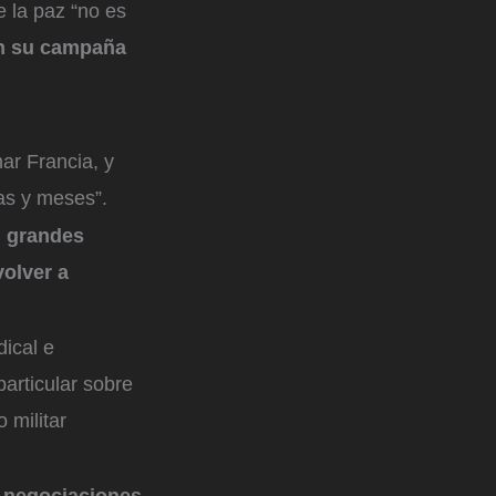
 la paz “no es
en su campaña
ar Francia, y
as y meses”.
n grandes
olver a
ical e
particular sobre
 militar
s negociaciones