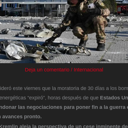
Deja un comentario
/
Internacional
deró este viernes que la moratoria de 30 días a los bo
 energéticas “expiró”, horas después de que
Estados Un
donar las negociaciones para poner fin a la guerra 
 avances pronto.
Kremlin aleja la perspectiva de un cese inminente d