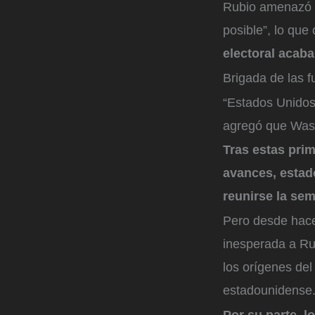
Rubio amenazó c
posible”, lo que
electoral acaba
Brigada de las f
“Estados Unidos 
agregó que Wash
Tras estas pri
avances, estad
reunirse la se
Pero desde hace
inesperada a Rus
los orígenes del
estadounidense
Por su parte, 