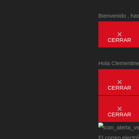
Bienvenido
, ha
CERRAR
Hola
Clementin
CERRAR
CERRAR
El correo electr