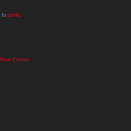
a tu
perfil
.
ificar Correo