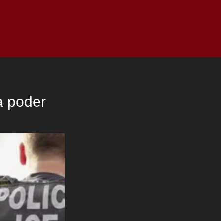
as
Top
Redes
Pauta
Privacy Policy
ra poder