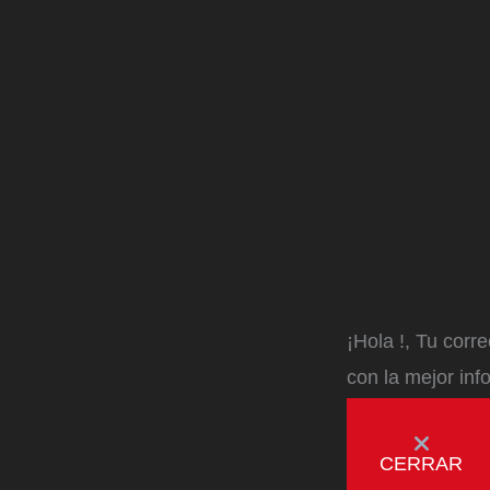
¡Hola
!, Tu corr
con la mejor inf
CERRAR