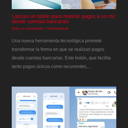
Lanzan un botón para realizar pagos a un clic
desde cuentas bancarias
Deja un comentario
/
Internacional
Una nueva herramienta tecnológica promete
transformar la forma en que se realizan pagos
desde cuentas bancarias. Este botón, que facilita
tanto pagos únicos como recurrentes,…