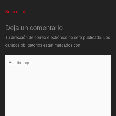
Source link
Deja un comentario
Tu dirección de correo electrónico no será publicada.
Los
campos obligatorios están marcados con
*
Escribe
aquí...