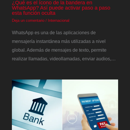
¿Qué es el ícono de la bandera en
WhatsApp? Así puede activar paso a paso
esta función oculta
Deja un comentario
/
Internacional
WhatsApp es una de las aplicaciones de
mensajería instantánea más utilizadas a nivel
global. Además de mensajes de texto, permite
realizar llamadas, videollamadas, enviar audios,…