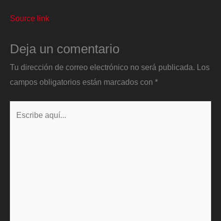
Source link
Deja un comentario
Tu dirección de correo electrónico no será publicada.
Los
campos obligatorios están marcados con
*
Escribe
aquí...