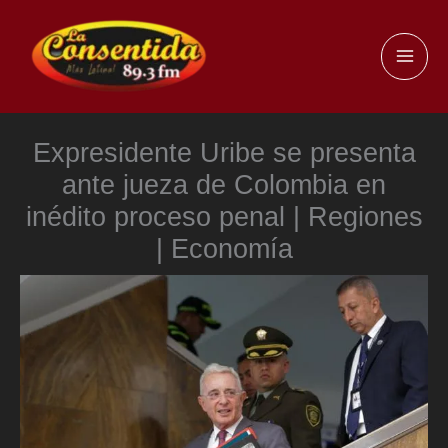
Ir
al
MAI
contenido
ME
Expresidente Uribe se presenta
ante jueza de Colombia en
inédito proceso penal | Regiones
| Economía