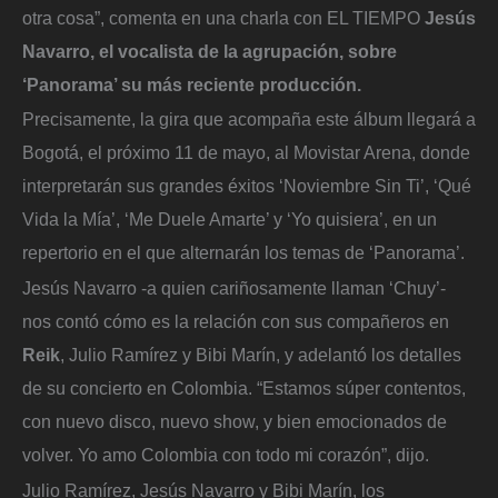
otra cosa”, comenta en una charla con EL TIEMPO
Jesús
Navarro, el vocalista de la agrupación, sobre
‘Panorama’ su más reciente producción.
Precisamente, la gira que acompaña este álbum llegará a
Bogotá, el próximo 11 de mayo, al Movistar Arena, donde
interpretarán sus grandes éxitos ‘Noviembre Sin Ti’, ‘Qué
Vida la Mía’, ‘Me Duele Amarte’ y ‘Yo quisiera’, en un
repertorio en el que alternarán los temas de ‘Panorama’.
Jesús Navarro -a quien cariñosamente llaman ‘Chuy’-
nos contó cómo es la relación con sus compañeros en
Reik
, Julio Ramírez y Bibi Marín, y adelantó los detalles
de su concierto en Colombia. “Estamos súper contentos,
con nuevo disco, nuevo show, y bien emocionados de
volver. Yo amo Colombia con todo mi corazón”, dijo.
Julio Ramírez, Jesús Navarro y Bibi Marín, los