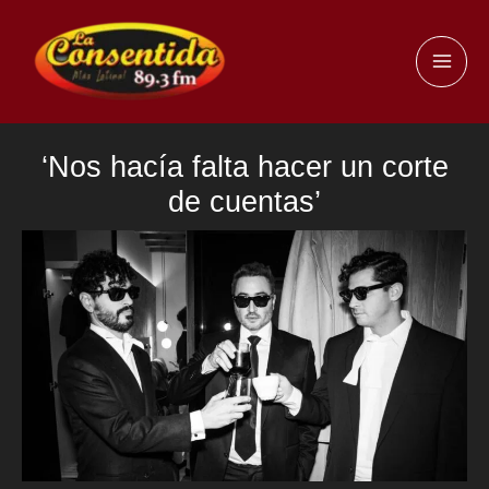
Ir
al
MAI
contenido
ME
‘Nos hacía falta hacer un corte
de cuentas’