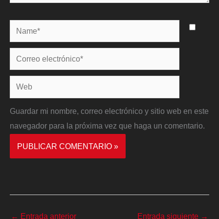
Name*
Correo
electrónico*
Web
Guardar mi nombre, correo electrónico y sitio web en este
navegador para la próxima vez que haga un comentario.
←
Entrada anterior
Entrada siguiente
→