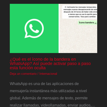
¿Qué es el ícono de la bandera en
WhatsApp? Así puede activar paso a paso
esta función oculta
Deja un comentario
/
Internacional
WhatsApp es una de las aplicaciones de
mensajería instantánea más utilizadas a nivel
global. Además de mensajes de texto, permite
realizar llamadas, videollamadas, enviar audios,…