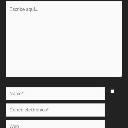
Escribe
aquí...
Name*
Correo
electrónico*
Web