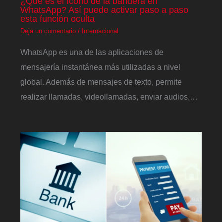
¿Qué es el ícono de la bandera en
WhatsApp? Así puede activar paso a paso
esta función oculta
Deja un comentario
/
Internacional
WhatsApp es una de las aplicaciones de
mensajería instantánea más utilizadas a nivel
global. Además de mensajes de texto, permite
realizar llamadas, videollamadas, enviar audios,…