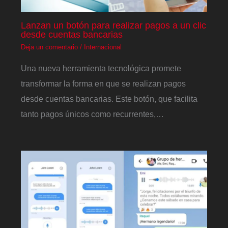
Lanzan un botón para realizar pagos a un clic
desde cuentas bancarias
Deja un comentario
/
Internacional
Una nueva herramienta tecnológica promete
transformar la forma en que se realizan pagos
desde cuentas bancarias. Este botón, que facilita
tanto pagos únicos como recurrentes,…