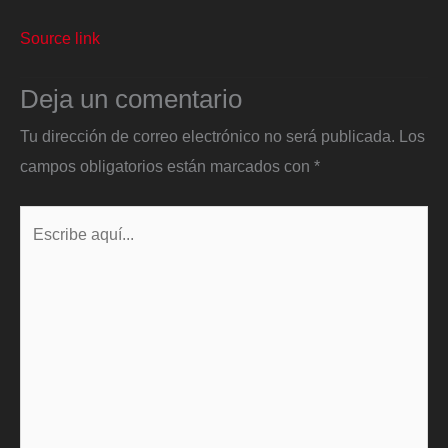
Source link
Deja un comentario
Tu dirección de correo electrónico no será publicada.
Los
campos obligatorios están marcados con
*
Escribe
aquí...