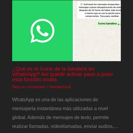
¿Qué es el ícono de la bandera en
WhatsApp? Así puede activar paso a paso
esta función oculta
Deja un comentario
/
Internacional
WhatsApp es una de las aplicaciones de
mensajería instantánea más utilizadas a nivel
global. Además de mensajes de texto, permite
realizar llamadas, videollamadas, enviar audios,…