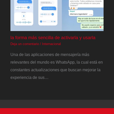
la forma más sencilla de activarla y usarla
Deja un comentario
/
Internacional
Una de las aplicaciones de mensajería más
relevantes del mundo es WhatsApp, la cual está en
constantes actualizaciones que buscan mejorar la
experiencia de sus…