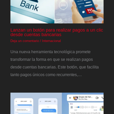
Lanzan un botón para realizar pagos a un clic
desde cuentas bancarias
Deja un comentario
/
Internacional
Una nueva herramienta tecnológica promete
transformar la forma en que se realizan pagos
desde cuentas bancarias. Este botón, que facilita
tanto pagos únicos como recurrentes,…