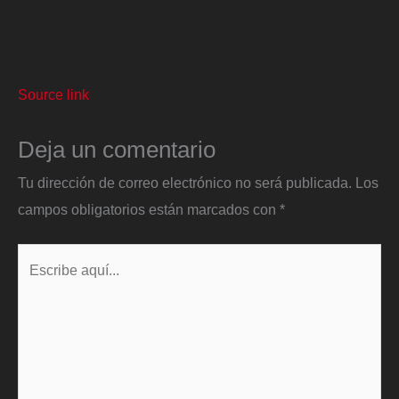
Source link
Deja un comentario
Tu dirección de correo electrónico no será publicada.
Los
campos obligatorios están marcados con
*
Escribe
aquí...