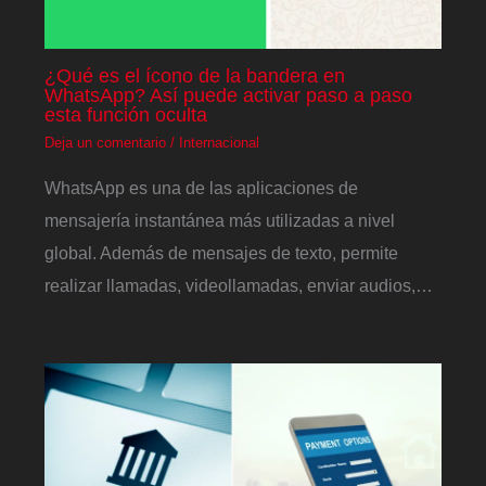
¿Qué es el ícono de la bandera en
WhatsApp? Así puede activar paso a paso
esta función oculta
Deja un comentario
/
Internacional
WhatsApp es una de las aplicaciones de
mensajería instantánea más utilizadas a nivel
global. Además de mensajes de texto, permite
realizar llamadas, videollamadas, enviar audios,…