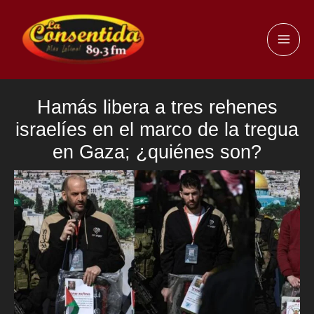
Ir
al
MAI
contenido
ME
Hamás libera a tres rehenes
israelíes en el marco de la tregua
en Gaza; ¿quiénes son?