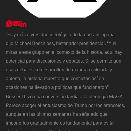
“Hay más diversidad ideológica de la que anticipaba”,
dijo Michael Beschloss, historiador presidencial. “Y si
miras a este grupo en el contexto de la historia, aquí hay
potencial para discusiones y debates. Si se permite que
esos debates se desarrollen de manera civilizada y
abierta, la historia muestra que conflictos así en
ocasiones ha llevado a políticas que funcionaron”.
Bessent hizo una conversión tardía a la ideología MAGA.
Parece acoger el entusiasmo de Trump por los aranceles,
aunque en las últimas semanas ha señalado que
imponerlos gradualmente es fundamental para evitar