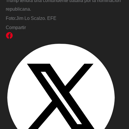
Trump tendrá una contundente batalla por la nominación
republicana.
Foto:
Jim Lo Scalzo. EFE
Compartir