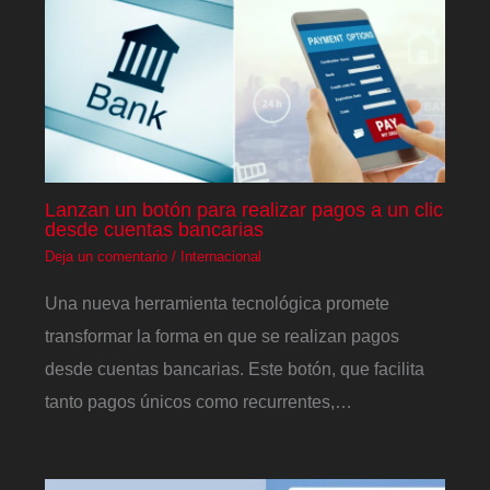
Lanzan un botón para realizar pagos a un clic
desde cuentas bancarias
Deja un comentario
/
Internacional
Una nueva herramienta tecnológica promete
transformar la forma en que se realizan pagos
desde cuentas bancarias. Este botón, que facilita
tanto pagos únicos como recurrentes,…