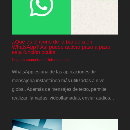
¿Qué es el ícono de la bandera en
WhatsApp? Así puede activar paso a paso
esta función oculta
Deja un comentario
/
Internacional
WhatsApp es una de las aplicaciones de
mensajería instantánea más utilizadas a nivel
global. Además de mensajes de texto, permite
realizar llamadas, videollamadas, enviar audios,…