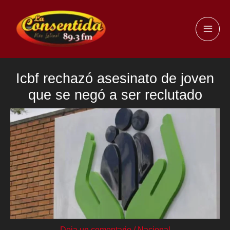
Ir
al
MAI
contenido
ME
Icbf rechazó asesinato de joven
que se negó a ser reclutado
Deja un comentario
/
Nacional