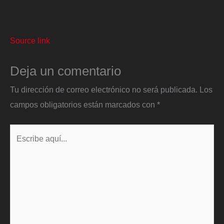
Source link
Deja un comentario
Tu dirección de correo electrónico no será publicada.
Los
campos obligatorios están marcados con
*
Escribe
aquí...