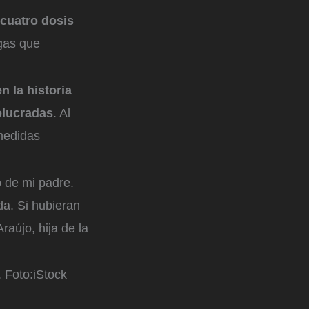
 cuatro dosis
ngas que
n la historia
volucradas
. Al
 medidas
o de mi padre.
da. Si hubieran
raújo, hija de la
.
Foto:
iStock