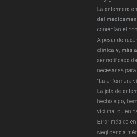
La enfermera en
del medicament
contenían el no
A pesar de reco
clínica y, más 
ser notificado d
necesarias para 
“La enfermera vi
La jefa de enfer
hecho algo, hemo
víctima, quien h
Error médico en 
Negligencia méd