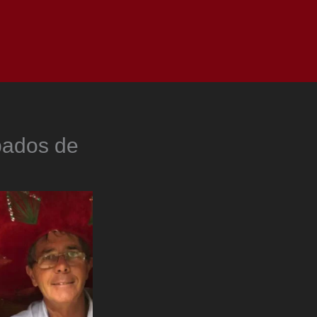
as
Top
Redes
Pauta
Privacy Policy
pados de