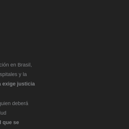
ión en Brasil,
pitales y la
a exige justicia
 quien deberá
lud
el que se