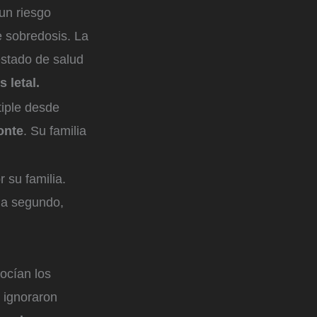
un riesgo
e sobredosis. La
estado de salud
 letal.
tiple desde
onte
. Su familia
 su familia.
da segundo,
ocían los
s ignoraron