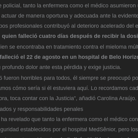
 policial, tanto la enfermera como el médico asumieron 
o actuar de manera oportuna y adecuada ante la evident
os profesionales contribuyó al deterioro acelerado del 
,
quien falleció cuatro días después de recibir la dosis
uien se encontraba en tratamiento contra el mieloma múl
falleció el 22 de agosto en un hospital de Belo Horiz
profundo dolor ante esta pérdida y exige justicia.
5 fueron horribles para todos, él siempre se preocupó por
mos cómo sería si él estuviera aquí. Lo recordamos ca
ora, toca contar con la Justicia”, añadió Carolina Araújo.
rados y responsabilidades penales
n ha revelado que tanto la enfermera como el médico con
guridad establecidos por el hospital MedSênior, pero lo