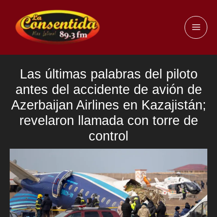
Ir
al
MAI
contenido
ME
Las últimas palabras del piloto
antes del accidente de avión de
Azerbaijan Airlines en Kazajistán;
revelaron llamada con torre de
control