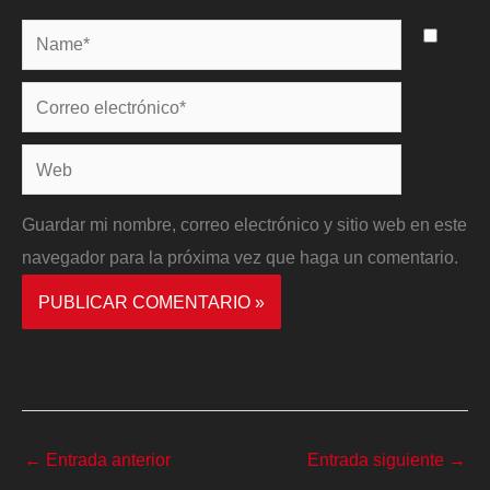
Name*
Correo
electrónico*
Web
Guardar mi nombre, correo electrónico y sitio web en este
navegador para la próxima vez que haga un comentario.
←
Entrada anterior
Entrada siguiente
→