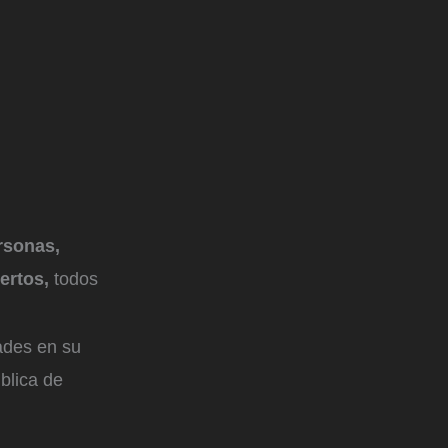
rsonas,
ertos,
todos
dades en su
blica de