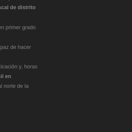
scal de distrito
en primer grado
apaz de hacer
xicación y, horas
il en
l norte de la