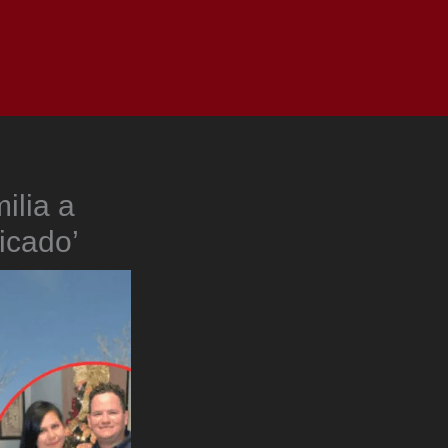
as
Top
Redes
Pauta
Privacy Policy
ilia a
icado’