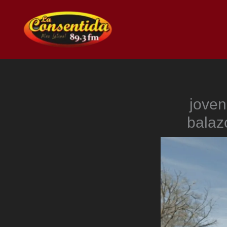
Ir
al
contenido
joven
balaz