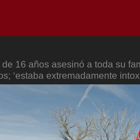
Inicio
Notici
 de 16 años asesinó a toda su fam
os; ‘estaba extremadamente intox