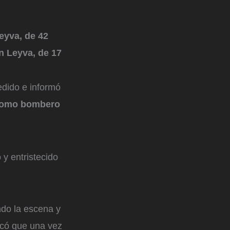
eyva, de 42
n Leyva, de 17
dido e informó
 como bombero
y entristecido
ndo la escena y
licó que una vez