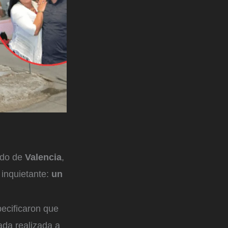
ado de
Valencia
,
 inquietante:
un
pecificaron que
ada realizada a