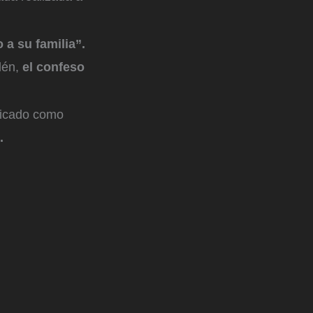
 a su familia”.
lén,
el confeso
ificado como
”.