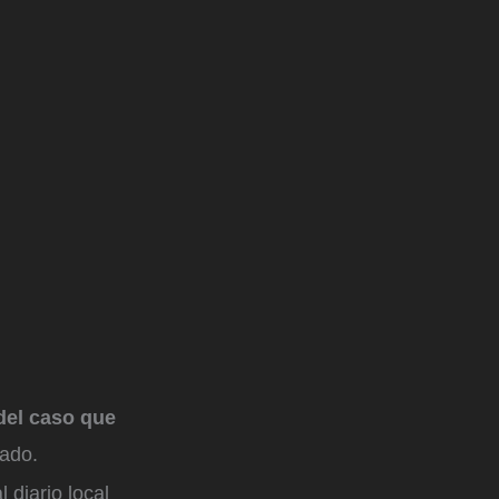
del caso que
dado.
 diario local