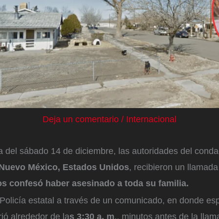
Deja un comentario
/
Internacional
 del sábado 14 de diciembre, las autoridades del cond
Nuevo México, Estados Unidos
, recibieron un llamada
os confesó haber asesinado a toda su familia.
a Policía estatal a través de un comunicado, en donde es
ió alrededor de la
s 3:30 a. m
., minutos antes de la llam