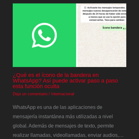
¿Qué es el ícono de la bandera en
WhatsApp? Así puede activar paso a paso
esta función oculta
Deja un comentario
/
Internacional
WhatsApp es una de las aplicaciones de
mensajería instantánea más utilizadas a nivel
global. Además de mensajes de texto, permite
realizar llamadas, videollamadas, enviar audios,…