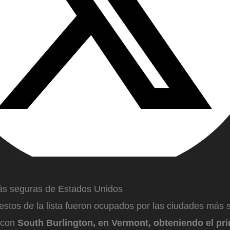
ás seguras de Estados Unidos
estos de la lista fueron ocupados por las ciudades más 
 con
South Burlington, en Vermont, obteniendo el pr