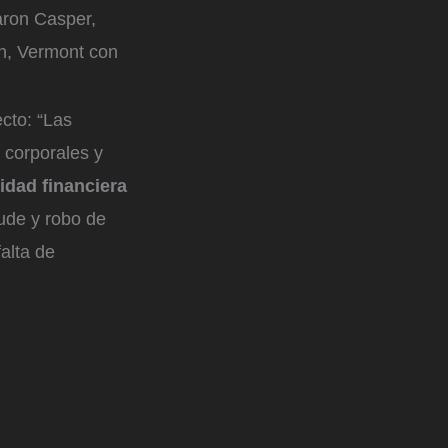
caron Casper,
n, Vermont con
cto: “Las
 corporales y
idad financiera
aude y robo de
alta de