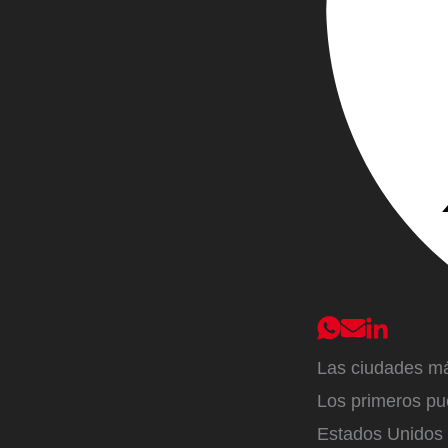
Las ciudades m
Los primeros pu
Estados Unidos