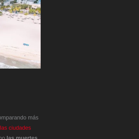
 comparando más
 las ciudades
omo
las muertes