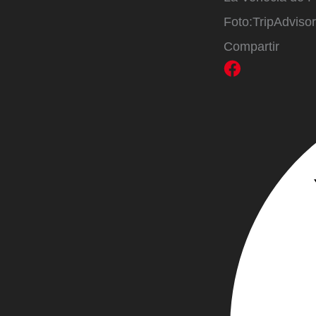
Foto:
TripAdvisor
Compartir