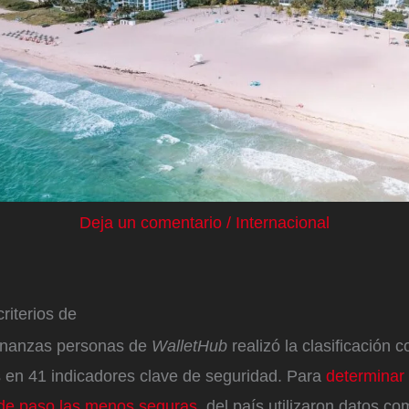
Deja un comentario
/
Internacional
riterios de
 finanzas personas de
WalletHub
realizó la clasificación
 en 41 indicadores clave de seguridad. Para
determinar
de paso las menos seguras
, del país utilizaron datos c