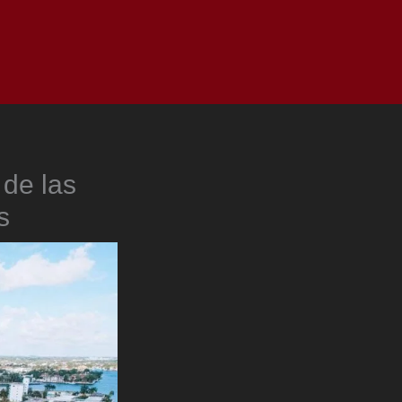
as
Top
Redes
Pauta
Privacy Policy
 de las
s