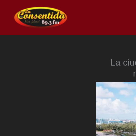
Ir
al
contenido
La ciu