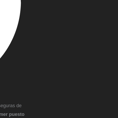
seguras de
imer puesto