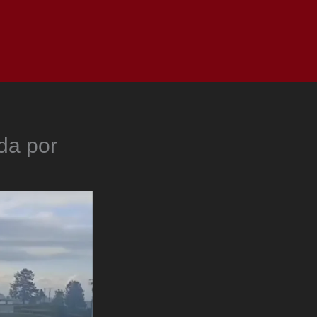
as
Top
Redes
Pauta
Privacy Policy
da por