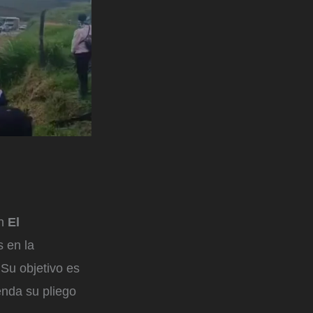
n
El
s en la
 Su objetivo es
ienda su pliego