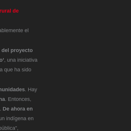
rural de
rablemente el
 del proyecto
o’
, una iniciativa
a que ha sido
omunidades
. Hay
na
. Entonces,
o.
De ahora en
un indígena en
ública”,