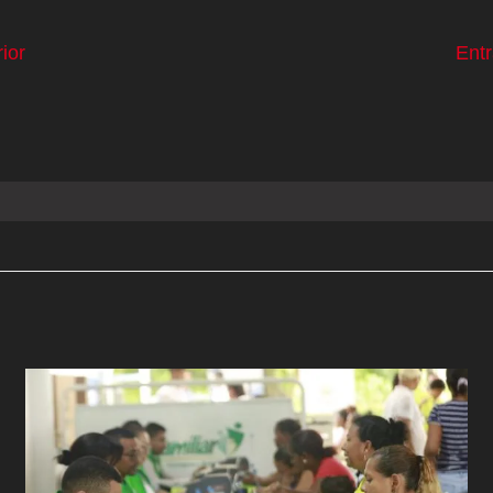
ior
Ent