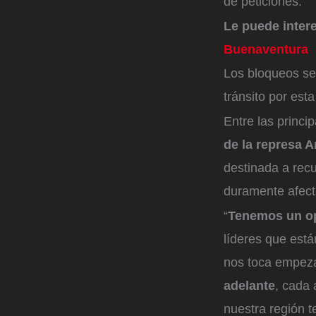
de peticiones.
Le puede inter
Buenaventura
Los bloqueos se
tránsito por est
Entre las princi
de la represa A
destinada a recup
duramente afect
“
Tenemos un op
líderes que est
nos toca empeza
adelante
, cada 
nuestra región 