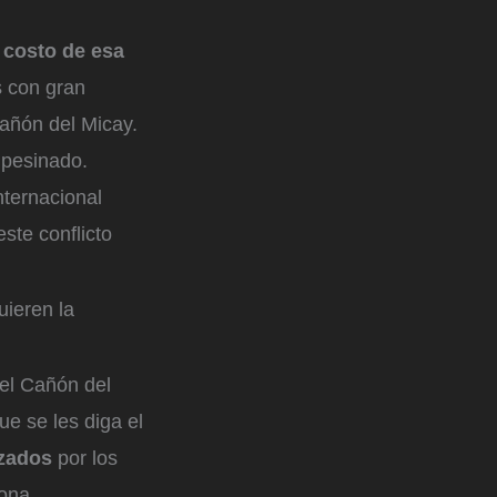
 costo de esa
 con gran
Cañón del Micay.
mpesinado.
nternacional
ste conflicto
uieren la
del Cañón del
ue se les diga el
izados
por los
ona.