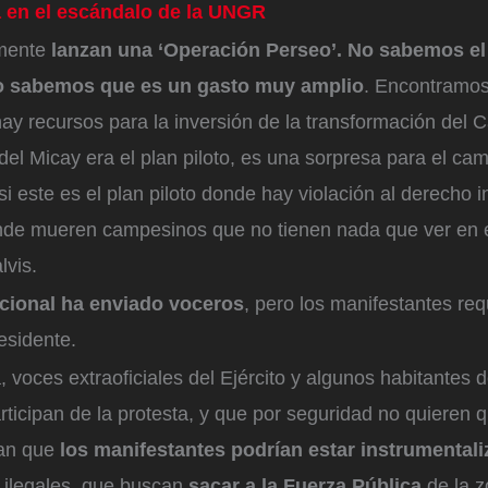
a en el escándalo de la UNGR
mente
lanzan una ‘Operación Perseo’. No sabemos el
o sabemos que es un gasto muy amplio
. Encontramos
hay recursos para la inversión de la transformación del 
el Micay era el plan piloto, es una sorpresa para el ca
i este es el plan piloto donde hay violación al derecho i
nde mueren campesinos que no tienen nada que ver en e
lvis.
cional ha enviado voceros
, pero los manifestantes req
esidente.
 voces extraoficiales del Ejército y algunos habitantes 
ticipan de la protesta, y que por seguridad no quieren q
an que
los manifestantes podrían estar instrumental
ilegales, que buscan
sacar a la Fuerza Pública
de la z