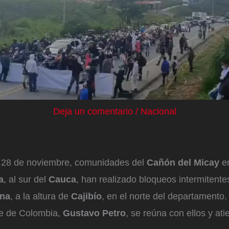
Deja un comentario
/
Nacional
 28 de noviembre, comunidades del
Cañón del Micay
e
a
, al sur del
Cauca
, han realizado bloqueos intermitente
na
, a la altura de
Cajibío
, en el norte del departamento.
te de Colombia,
Gustavo Petro
, se reúna con ellos y at