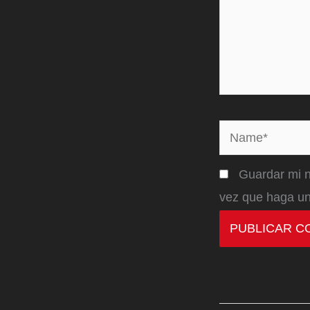
Name*
Guardar mi n
vez que haga un