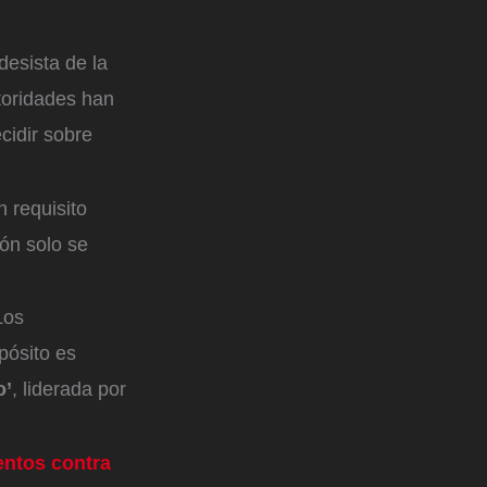
esista de la
utoridades han
cidir sobre
 requisito
ón solo se
Los
pósito es
o’
, liderada por
entos contra