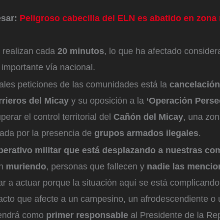
esar:
Peligroso cabecilla del ELN es abatido en zona 
 realizan cada
20 minutos
, lo que ha afectado conside
a importante vía nacional.
pales peticiones de las comunidades está la
cancelación
rrieros del Micay
y su oposición a la
‘Operación Perse
erar el control territorial del
Cañón del Micay
, una zon
ada por la presencia de
grupos armados ilegales
.
erativo militar que está desplazando a nuestras c
án
muriendo
, personas que fallecen y
nadie las mencio
r a actuar porque la situación aquí se está complicand
acto que afecte a un campesino, un afrodescendiente o 
tendrá como
primer responsable
al Presidente de la Rep