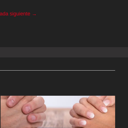
rada siguiente
→