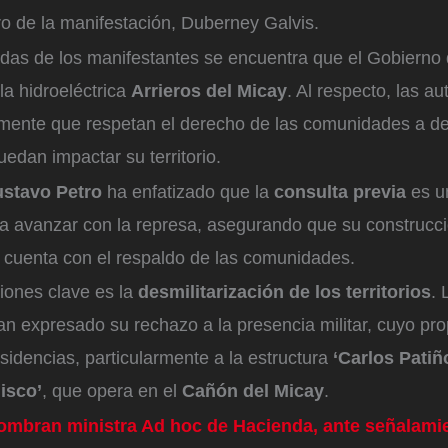
o de la manifestación, Duberney Galvis.
das de los manifestantes se encuentra que el Gobierno d
la hidroeléctrica
Arrieros del Micay
. Al respecto, las a
mente que respetan el derecho de las comunidades a de
edan impactar su territorio.
stavo Petro
ha enfatizado que la
consulta previa
es un
a avanzar con la represa, asegurando que su construcci
i cuenta con el respaldo de las comunidades.
ciones clave es la
desmilitarización de los territorios
. 
n expresado su rechazo a la presencia militar, cuyo pro
isidencias, particularmente a la estructura
‘Carlos Patiñ
isco’
, que opera en el
Cañón del Micay
.
ombran ministra Ad hoc de Hacienda, ante señalami