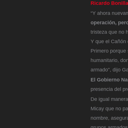
Ricardo Bonill
“Y ahora nueva
operación, per
tristeza que no 
Y que el Cañón d
Primero porque s
humanitario, do
armado”, dijo Ga
El Gobierno Na
presencia del pr
De igual manera,
Micay que no par
nombre, asegur
grupos armados 