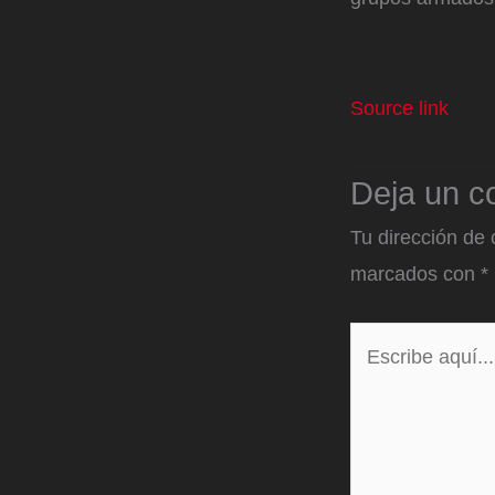
Source link
Deja un c
Tu dirección de 
marcados con
*
Escribe
aquí...