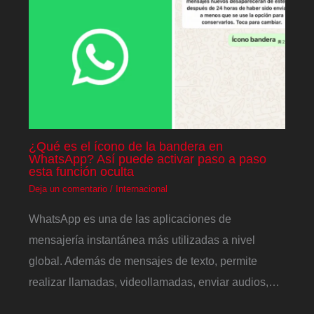
¿Qué es el ícono de la bandera en
WhatsApp? Así puede activar paso a paso
esta función oculta
Deja un comentario
/
Internacional
WhatsApp es una de las aplicaciones de
mensajería instantánea más utilizadas a nivel
global. Además de mensajes de texto, permite
realizar llamadas, videollamadas, enviar audios,…