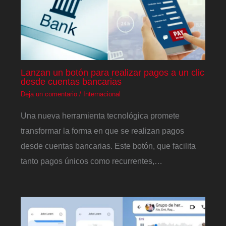
Lanzan un botón para realizar pagos a un clic
desde cuentas bancarias
Deja un comentario
/
Internacional
Una nueva herramienta tecnológica promete
transformar la forma en que se realizan pagos
desde cuentas bancarias. Este botón, que facilita
tanto pagos únicos como recurrentes,…