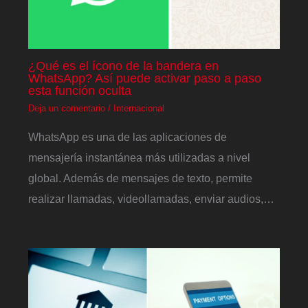
¿Qué es el ícono de la bandera en
WhatsApp? Así puede activar paso a paso
esta función oculta
Deja un comentario
/
Internacional
WhatsApp es una de las aplicaciones de
mensajería instantánea más utilizadas a nivel
global. Además de mensajes de texto, permite
realizar llamadas, videollamadas, enviar audios,…