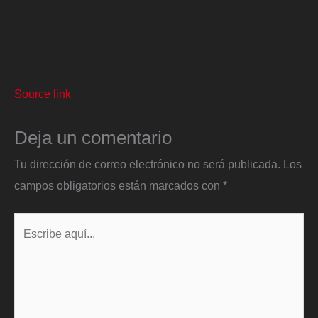
Source link
Deja un comentario
Tu dirección de correo electrónico no será publicada.
Los
campos obligatorios están marcados con
*
Escribe
aquí...