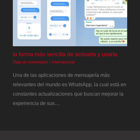
la forma más sencilla de activarla y usarla
Deja un comentario
/
Internacional
Una de las aplicaciones de mensajería más
relevantes del mundo es WhatsApp, la cual está en
constantes actualizaciones que buscan mejorar la
experiencia de sus…