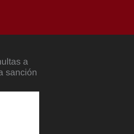
as
Top
Redes
Pauta
Privacy Policy
ultas a
la sanción