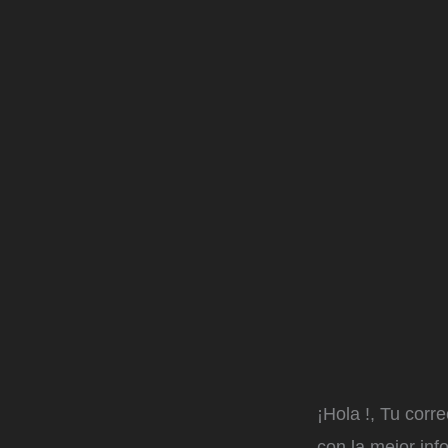
¡Hola
!, Tu corr
con la mejor inf