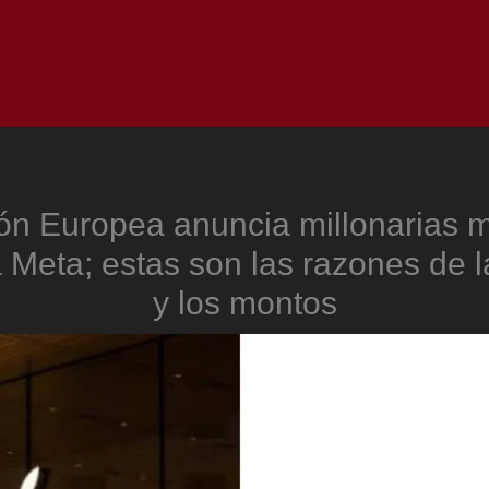
Inicio
Notici
ón Europea anuncia millonarias m
 Meta; estas son las razones de 
y los montos