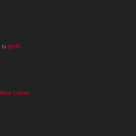
a tu
perfil
.
ificar Correo