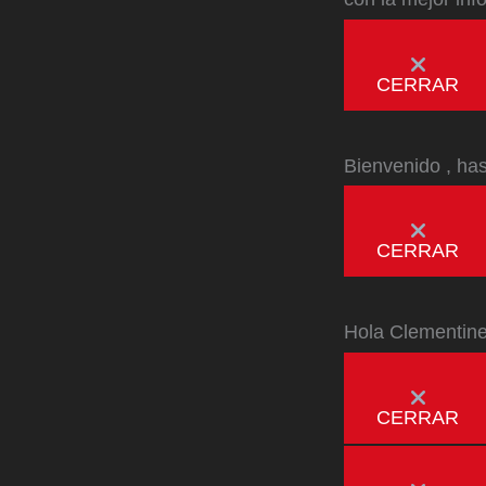
CERRAR
Bienvenido
, ha
CERRAR
Hola
Clementin
CERRAR