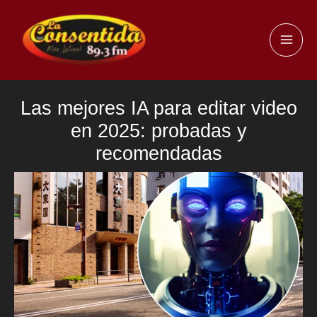
Ir
al
MAI
contenido
ME
Las mejores IA para editar video
en 2025: probadas y
recomendadas