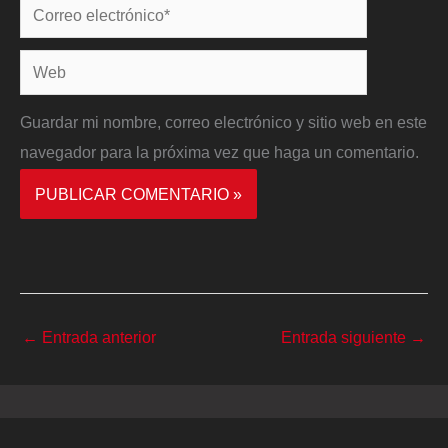
Correo
electrónico*
Web
Guardar mi nombre, correo electrónico y sitio web en este
navegador para la próxima vez que haga un comentario.
←
Entrada anterior
Entrada siguiente
→