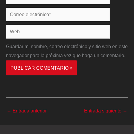
Correo
electrónico*
Web
Guardar mi nombre, correo electrónico y sitio web en este
navegador para la próxima vez que haga un comentario.
←
Entrada anterior
Entrada siguiente
→