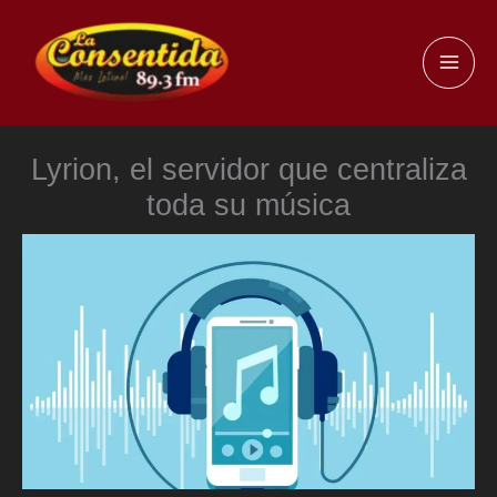
Ir
al
MAI
contenido
ME
Lyrion, el servidor que centraliza
toda su música