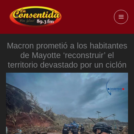
Ir
al
MAI
contenido
ME
Macron prometió a los habitantes
de Mayotte ‘reconstruir’ el
territorio devastado por un ciclón