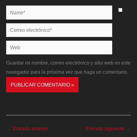
Name*
Correo
electrónico*
Web
Guardar mi nombre, correo electrónico y sitio web en este
navegador para la próxima vez que haga un comentario.
←
Entrada anterior
Entrada siguiente
→