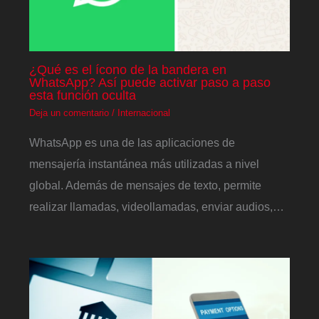
¿Qué es el ícono de la bandera en
WhatsApp? Así puede activar paso a paso
esta función oculta
Deja un comentario
/
Internacional
WhatsApp es una de las aplicaciones de
mensajería instantánea más utilizadas a nivel
global. Además de mensajes de texto, permite
realizar llamadas, videollamadas, enviar audios,…