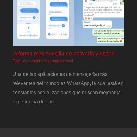
la forma más sencilla de activarla y usarla
Deja un comentario
/
Internacional
Una de las aplicaciones de mensajería más
relevantes del mundo es WhatsApp, la cual está en
constantes actualizaciones que buscan mejorar la
experiencia de sus…