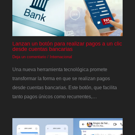
Lanzan un botón para realizar pagos a un clic
desde cuentas bancarias
Deja un comentario
/
Internacional
Una nueva herramienta tecnológica promete
transformar la forma en que se realizan pagos
desde cuentas bancarias. Este botón, que facilita
tanto pagos únicos como recurrentes,…