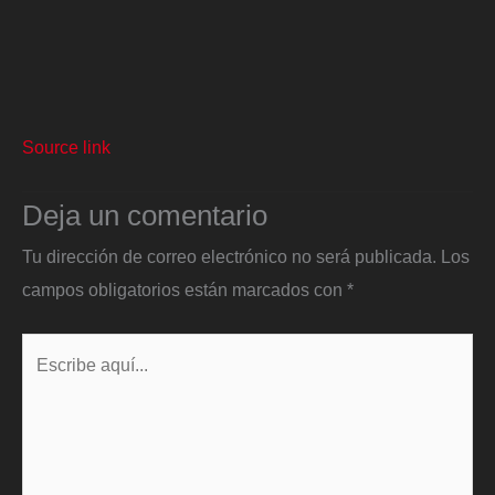
Source link
Deja un comentario
Tu dirección de correo electrónico no será publicada.
Los
campos obligatorios están marcados con
*
Escribe
aquí...