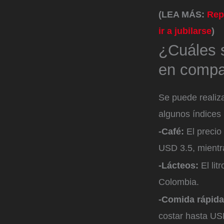
(LEA MÁS:
Rep
ir a jubilarse
)
¿Cuáles 
en compa
Se puede realiz
algunos índices 
-Café:
El preci
USD 3.5, mientr
-Lácteos:
El li
Colombia.
-Comida rápid
costar hasta U