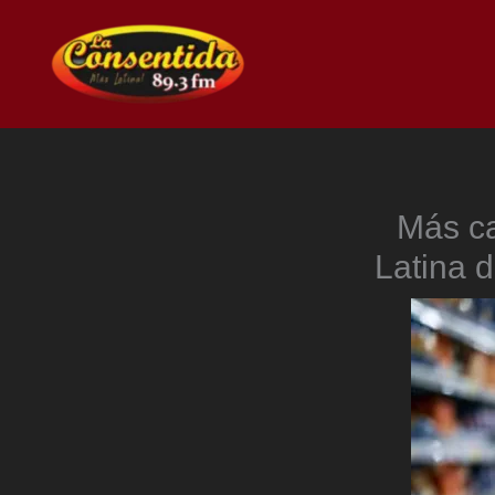
Ir
al
contenido
Más ca
Latina 