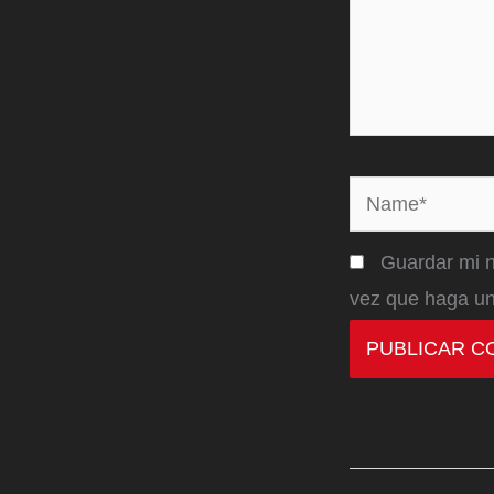
Name*
Guardar mi n
vez que haga un