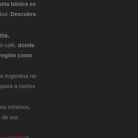
asta básica es
dad.
Descubra
ina,
l café,
donde
 región como
e Argentina no
upera a ciertos
rios mínimos.
n de sus