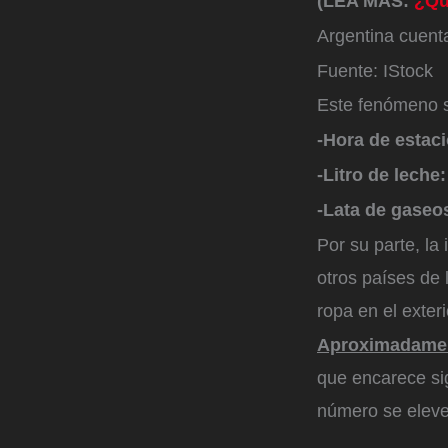
(LEA MÁS:
¿Qué
Argentina cuenta
Fuente: IStock
Este fenómeno se
-Hora de estac
-Litro de leche
-Lata de gaseo
Por su parte, l
otros países de
ropa en el exteri
Aproximadament
que encarece sig
número se eleve