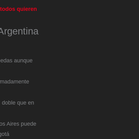
 todos quieren
Argentina
onedas aunque
oximadamente
l doble que en
os Aires puede
gotá