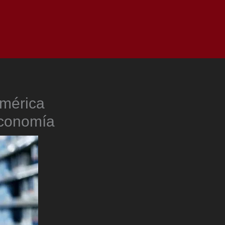
as
Top
Redes
Pauta
Privacy Policy
América
Economía