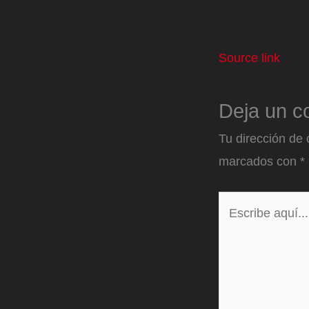
Source link
Deja un c
Tu dirección de 
marcados con
*
Escribe
aquí...