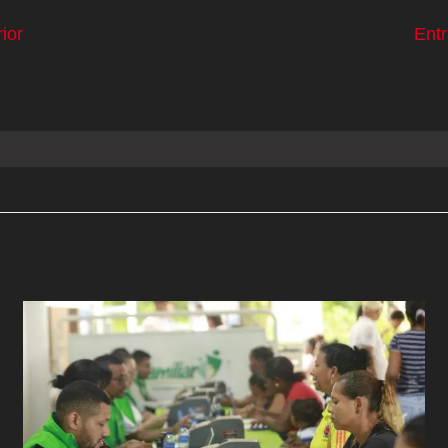
ior
Ent