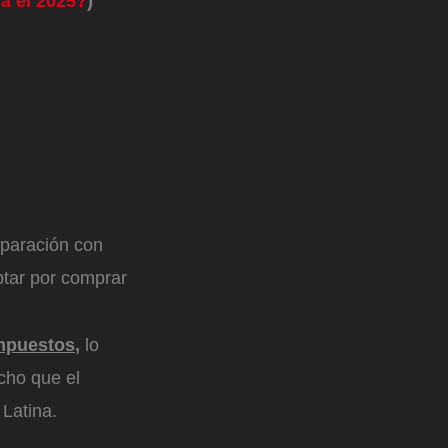
ra el 2025?
)
mparación con
ptar por comprar
impuestos
,
lo
echo que el
Latina.