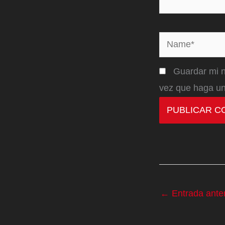
Name*
Guardar mi n
vez que haga un
←
Entrada anter