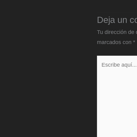
Deja un c
Tu dirección de 
marcados con
*
Escribe
aquí...