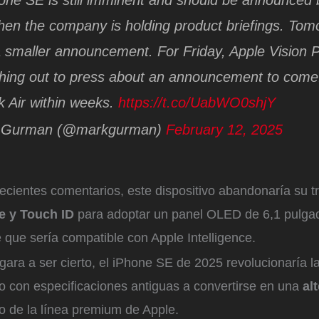
ne SE is still imminent and should be announced 
en the company is holding product briefings. Tom
a smaller announcement. For Friday, Apple Vision 
ching out to press about an announcement to com
 Air within weeks.
https://t.co/UabWO0shjY
 Gurman (@markgurman)
February 12, 2025
cientes comentarios, este dispositivo abandonaría su tr
 y Touch ID
para adoptar un panel OLED de 6,1 pulga
que sería compatible con Apple Intelligence.
egara a ser cierto, el iPhone SE de 2025 revolucionaría
o con especificaciones antiguas a convertirse en una
alt
o de la línea premium de Apple.