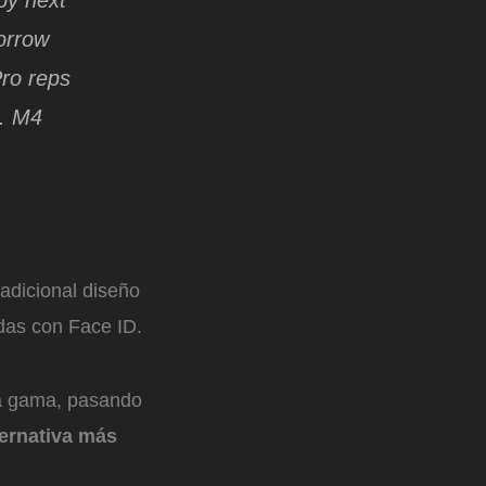
by next
orrow
Pro reps
e. M4
adicional diseño
das con Face ID.
 la gama, pasando
ernativa más