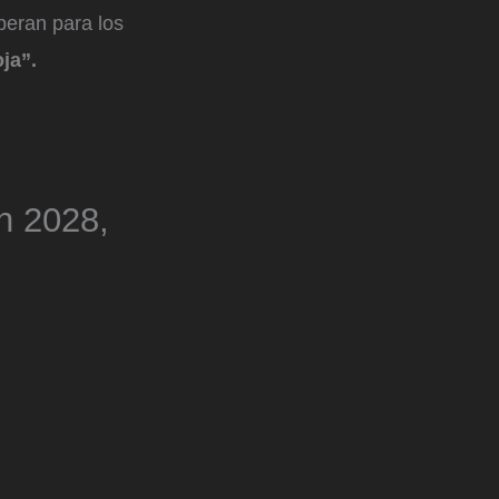
peran para los
oja”.
n 2028,