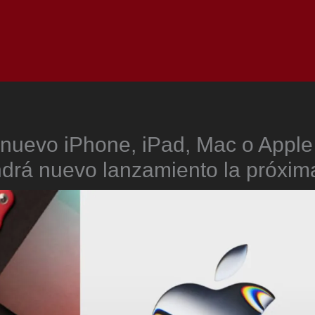
Inicio
Notici
nuevo iPhone, iPad, Mac o Apple
ndrá nuevo lanzamiento la próxi