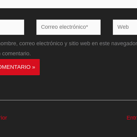
Correo
Web
electrónico*
ombre, correo electrónico y sitio web en este navegador
 comentario.
ior
Ent