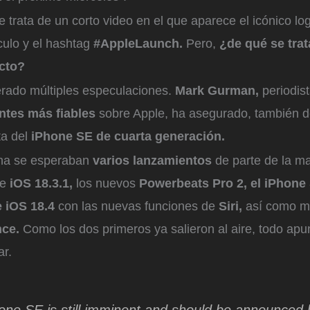
e trata de un corto video en el que aparece el icónico lo
culo y el hashtag
#AppleLaunch.
Pero,
¿de qué se tra
cto?
erado múltiples especulaciones.
Mark Gurman,
periodis
ntes más fiables
sobre Apple, ha asegurado, también 
ta del
iPhone SE de cuarta generación.
na se esperaban
varios lanzamientos
de parte de la ma
de
iOS 18.3.1,
los nuevos
Powerbeats Pro 2, el iPhone 
e iOS 18.4
con las nuevas funciones de
Siri,
así como m
nce.
Como los dos primeros ya salieron al aire, todo apu
ar.