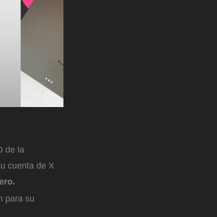
O de la
su cuenta de X
ero.
n para su