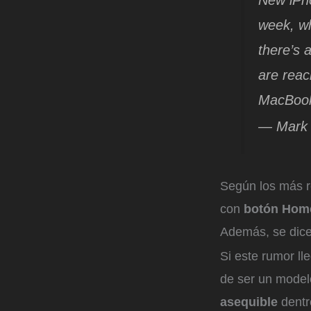
New iPho
week, wh
there’s 
are rea
MacBook
— Mark
Según los más re
con
botón Home
Además, se dice 
Si este rumor ll
de ser un model
asequible
dentr