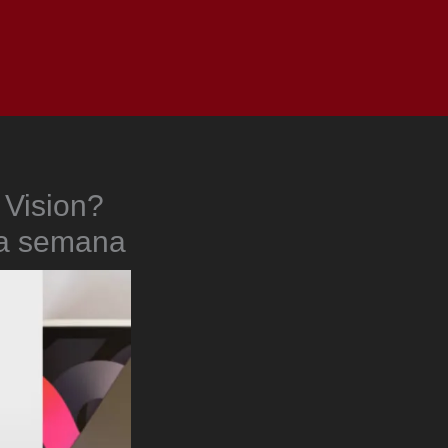
as
Top
Redes
Pauta
Privacy Policy
 Vision?
ma semana