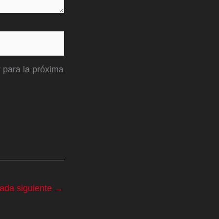
 para la próxima
rada siguiente
→