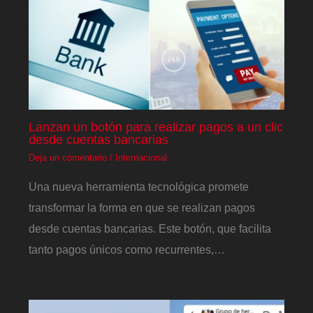
Lanzan un botón para realizar pagos a un clic
desde cuentas bancarias
Deja un comentario
/
Internacional
Una nueva herramienta tecnológica promete
transformar la forma en que se realizan pagos
desde cuentas bancarias. Este botón, que facilita
tanto pagos únicos como recurrentes,…