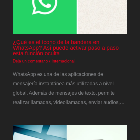
¿Qué es el ícono de la bandera en
WhatsApp? Así puede activar paso a paso
esta función oculta
Deja un comentario
/
Internacional
WhatsApp es una de las aplicaciones de
mensajería instantánea más utilizadas a nivel
global. Además de mensajes de texto, permite
realizar llamadas, videollamadas, enviar audios,…