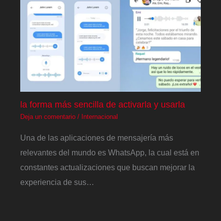
la forma más sencilla de activarla y usarla
Deja un comentario
/
Internacional
Una de las aplicaciones de mensajería más
relevantes del mundo es WhatsApp, la cual está en
constantes actualizaciones que buscan mejorar la
experiencia de sus…