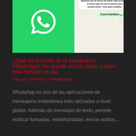
¿Qué es el ícono de la bandera en
WhatsApp? Así puede activar paso a paso
esta función oculta
Deja un comentario
/
Internacional
WhatsApp es una de las aplicaciones de
mensajería instantánea más utilizadas a nivel
global. Además de mensajes de texto, permite
realizar llamadas, videollamadas, enviar audios,…