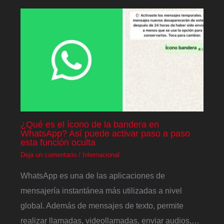
¿Qué es el ícono de la bandera en
WhatsApp? Así puede activar paso a paso
esta función oculta
Deja un comentario
/
Internacional
WhatsApp es una de las aplicaciones de
mensajería instantánea más utilizadas a nivel
global. Además de mensajes de texto, permite
realizar llamadas, videollamadas, enviar audios,…