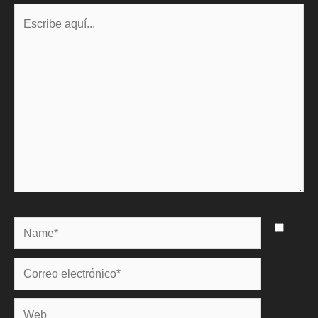
Escribe
aquí...
Name*
Correo
electrónico*
Web