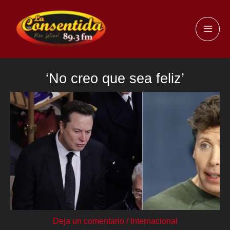
Ir
al
MAI
contenido
ME
‘No creo que sea feliz’
Deja un comentario
/
Internacional