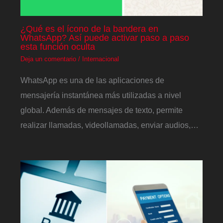
¿Qué es el ícono de la bandera en
WhatsApp? Así puede activar paso a paso
esta función oculta
Deja un comentario
/
Internacional
WhatsApp es una de las aplicaciones de
mensajería instantánea más utilizadas a nivel
global. Además de mensajes de texto, permite
realizar llamadas, videollamadas, enviar audios,…