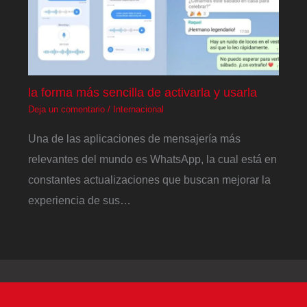
la forma más sencilla de activarla y usarla
Deja un comentario
/
Internacional
Una de las aplicaciones de mensajería más
relevantes del mundo es WhatsApp, la cual está en
constantes actualizaciones que buscan mejorar la
experiencia de sus…