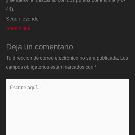
y se fueron al descanso con dos puntos por encima (46-
44).
Seguir leyendo
Source link
Deja un comentario
Tu dirección de correo electrónico no será publicada.
Los
campos obligatorios están marcados con
*
Escribe
aquí...