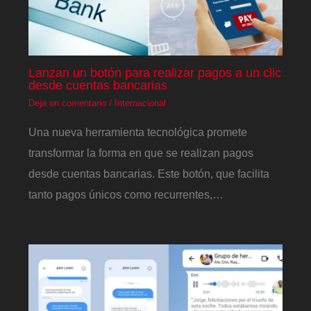
Lanzan un botón para realizar pagos a un clic
desde cuentas bancarias
Deja un comentario
/
Internacional
Una nueva herramienta tecnológica promete
transformar la forma en que se realizan pagos
desde cuentas bancarias. Este botón, que facilita
tanto pagos únicos como recurrentes,…