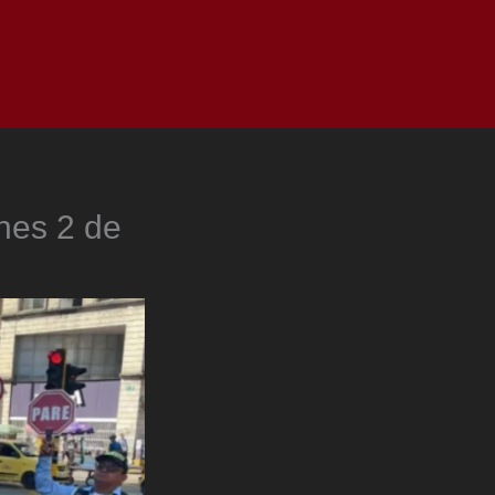
as
Top
Redes
Pauta
Privacy Policy
es 2 de