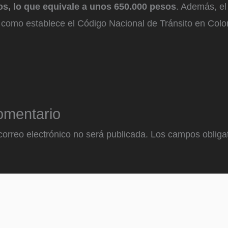
os, lo que equivale a unos 650.000 pesos
. Además, el
l como establece el Código Nacional de Tránsito en Col
omentario
correo electrónico no será publicada.
Los campos obligat