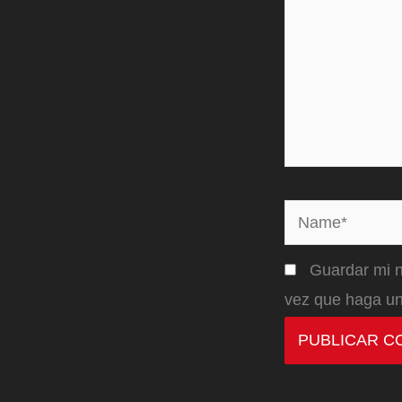
Name*
Guardar mi n
vez que haga un