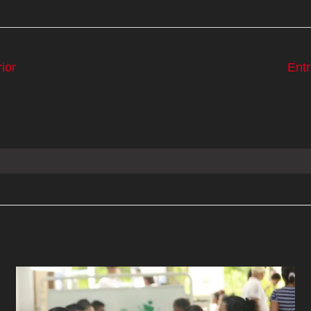
ior
Ent