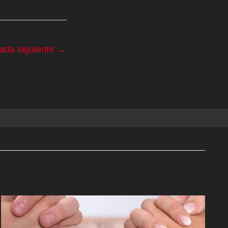
rada siguiente
→