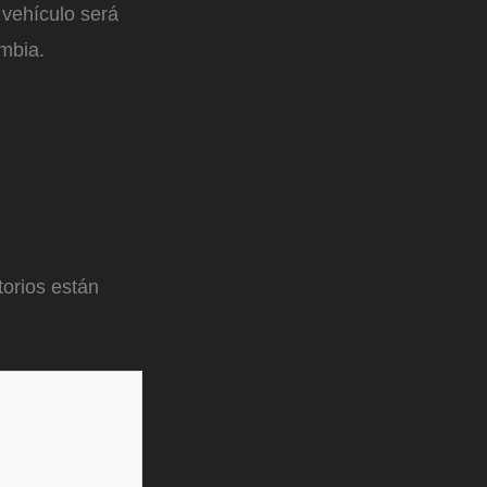
 vehículo será
ombia.
orios están