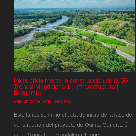
Inicia oficialmente la construcción de la 5G
Troncal Magdalena 1 | Infraestructura |
Economía
Deja un comentario
/
Nacional
Este lunes se firmó el acta de inicio de la fase de
construcción del proyecto de Quinta Generación
de la Troncal del Magdalena 1, que…