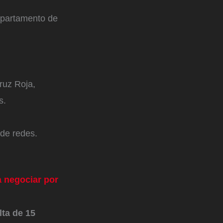
departamento de
ruz Roja,
s.
de redes.
a negociar por
lta de 15