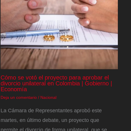
Cómo se votó el proyecto para aprobar el
divorcio unilateral en Colombia | Gobierno |
Economía
Deja un comentario
/
Nacional
La Cámara de Representantes aprobó este
martes, en último debate, un proyecto que
permite el divorcio de forma unilateral, que se