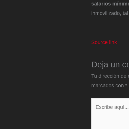
salarios mínim
inmovilizado, ta
Source link
Deja un c
Tu dirección de 
marcados con
*
Escribe
aquí...