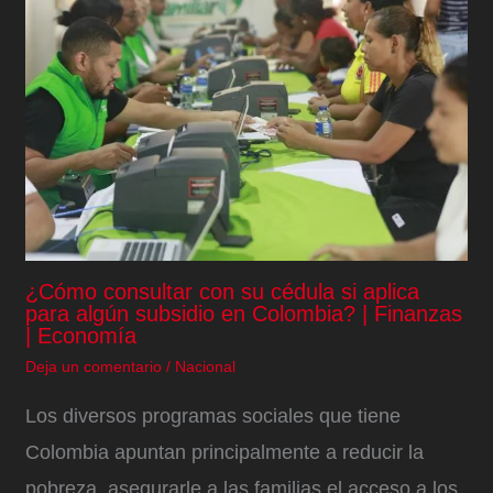
¿Cómo consultar con su cédula si aplica
para algún subsidio en Colombia? | Finanzas
| Economía
Deja un comentario
/
Nacional
Los diversos programas sociales que tiene
Colombia apuntan principalmente a reducir la
pobreza, asegurarle a las familias el acceso a los