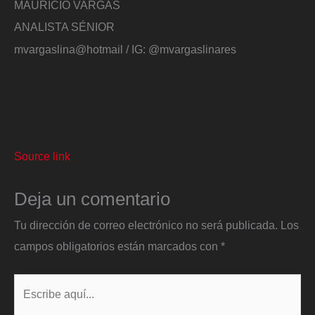
MAURICIO VARGAS
ANALISTA SÉNIOR
mvargaslina@hotmail / IG: @mvargaslinares
Source link
Deja un comentario
Tu dirección de correo electrónico no será publicada.
Los
campos obligatorios están marcados con
*
Escribe
aquí...