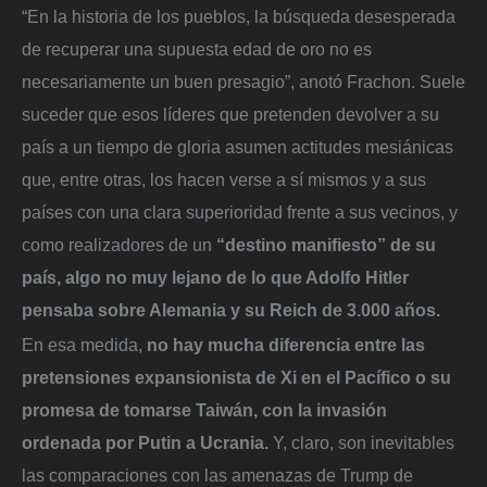
“En la historia de los pueblos, la búsqueda desesperada
de recuperar una supuesta edad de oro no es
necesariamente un buen presagio”, anotó Frachon. Suele
suceder que esos líderes que pretenden devolver a su
país a un tiempo de gloria asumen actitudes mesiánicas
que, entre otras, los hacen verse a sí mismos y a sus
países con una clara superioridad frente a sus vecinos, y
como realizadores de un
“destino manifiesto” de su
país, algo no muy lejano de lo que Adolfo Hitler
pensaba sobre Alemania y su Reich de 3.000 años.
En esa medida,
no hay mucha diferencia entre las
pretensiones expansionista de Xi en el Pacífico o su
promesa de tomarse Taiwán, con la invasión
ordenada por Putin a Ucrania.
Y, claro, son inevitables
las comparaciones con las amenazas de Trump de