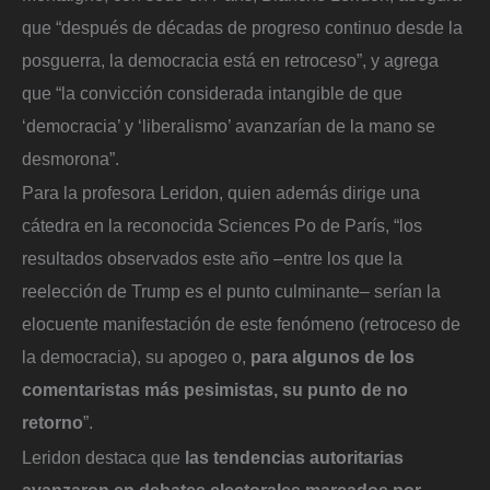
que “después de décadas de progreso continuo desde la
posguerra, la democracia está en retroceso”, y agrega
que “la convicción considerada intangible de que
‘democracia’ y ‘liberalismo’ avanzarían de la mano se
desmorona”.
Para la profesora Leridon, quien además dirige una
cátedra en la reconocida Sciences Po de París, “los
resultados observados este año –entre los que la
reelección de Trump es el punto culminante– serían la
elocuente manifestación de este fenómeno (retroceso de
la democracia), su apogeo o,
para algunos de los
comentaristas más pesimistas, su punto de no
retorno
”.
Leridon destaca que
las tendencias autoritarias
avanzaron en debates electorales marcados por