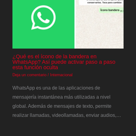
¿Qué es el ícono de la bandera en
WhatsApp? Así puede activar paso a paso
esta función oculta
Deja un comentario
/
Internacional
WhatsApp es una de las aplicaciones de
mensajería instantánea más utilizadas a nivel
global. Además de mensajes de texto, permite
realizar llamadas, videollamadas, enviar audios,…