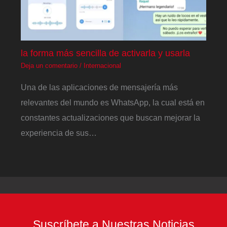
la forma más sencilla de activarla y usarla
Deja un comentario
/
Internacional
Una de las aplicaciones de mensajería más
relevantes del mundo es WhatsApp, la cual está en
constantes actualizaciones que buscan mejorar la
experiencia de sus…
Suscríbete a Nuestras Noticias