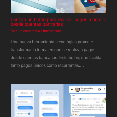
Lanzan un botón para realizar pagos a un clic
desde cuentas bancarias
Deja un comentario
/
Internacional
Una nueva herramienta tecnológica promete
transformar la forma en que se realizan pagos
desde cuentas bancarias. Este botón, que facilita
tanto pagos únicos como recurrentes,…