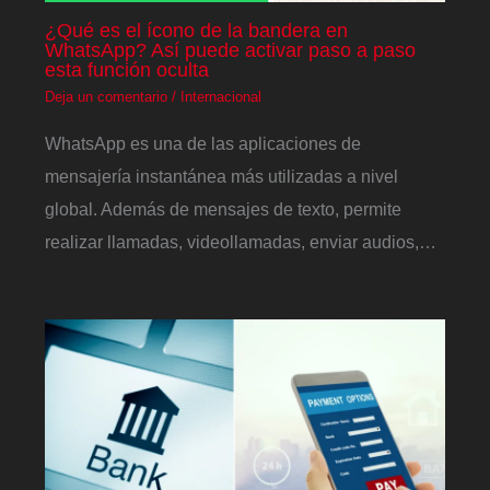
¿Qué es el ícono de la bandera en
WhatsApp? Así puede activar paso a paso
esta función oculta
Deja un comentario
/
Internacional
WhatsApp es una de las aplicaciones de
mensajería instantánea más utilizadas a nivel
global. Además de mensajes de texto, permite
realizar llamadas, videollamadas, enviar audios,…