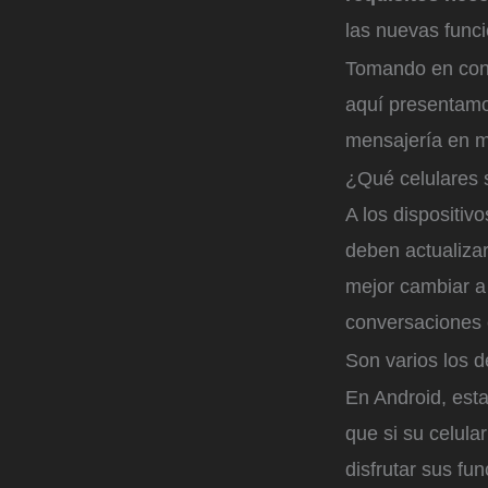
las nuevas func
Tomando en cons
aquí presentamos
mensajería en 
¿Qué celulares
A los dispositiv
deben actualizar
mejor cambiar a
conversaciones 
Son varios los 
En Android, est
que si su celul
disfrutar sus fu