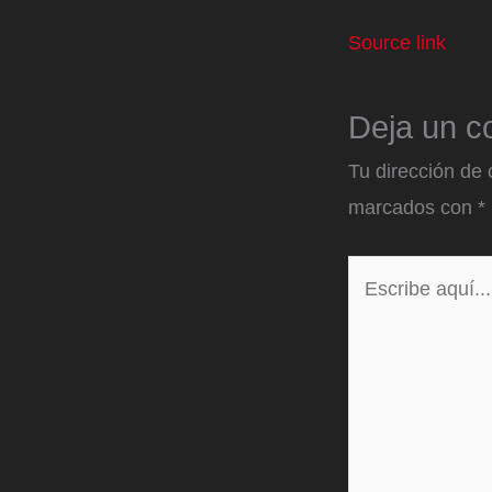
Source link
Deja un c
Tu dirección de 
marcados con
*
Escribe
aquí...