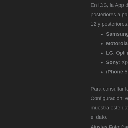
En iOS, la App d
posteriores a pa
12 y posteriores
Samsun
Motorola
LG
: Opti
Sony
: Xp
iPhone
5
Para consultar l
Configuración: e
muestra este da
el dato.
Ajustes
Foto:
Ca