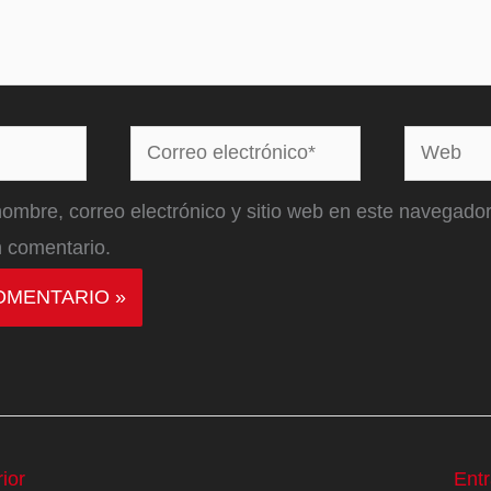
Correo
Web
electrónico*
ombre, correo electrónico y sitio web en este navegador
 comentario.
ior
Ent