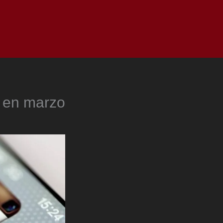
as
Top
Redes
Pauta
Privacy Policy
 en marzo