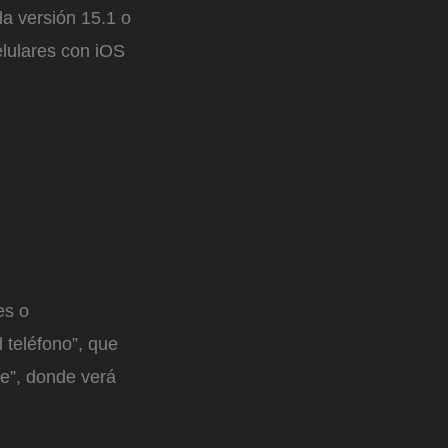
la versión 15.1 o
elulares con iOS
es o
l teléfono”, que
e”, donde verá