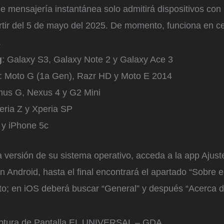
e mensajería instantánea solo admitirá dispositivos con 
rtir del 5 de mayo del 2025. De momento, funciona en c
.
g
: Galaxy S3, Galaxy Note 2 y Galaxy Ace 3
: Moto G (1a Gen), Razr HD y Moto E 2014
mus G, Nexus 4 y G2 Mini
eria Z y Xperia SP
 y iPhone 5c
a versión de su sistema operativo, acceda a la app Ajust
n Android, hasta el final encontrará el apartado “Sobre e
to; en iOS deberá buscar “General” y después “Acerca d
ptura de Pantalla EL UNIVERSAL – GDA