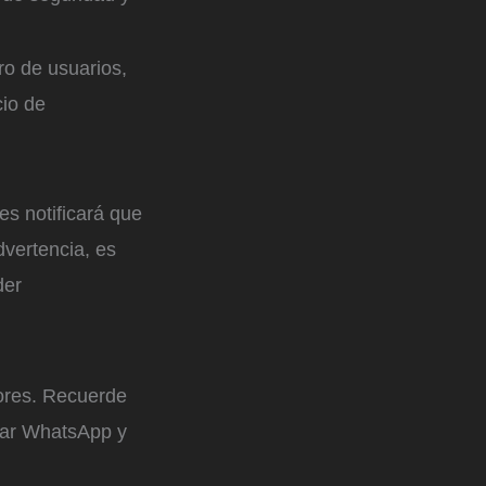
ro de usuarios,
cio de
es notificará que
dvertencia, es
der
iores. Recuerde
rgar WhatsApp y