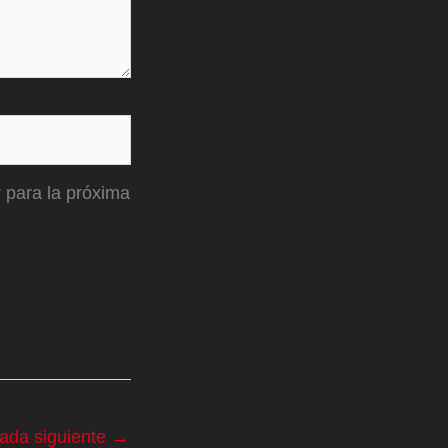
 para la próxima
rada siguiente
→