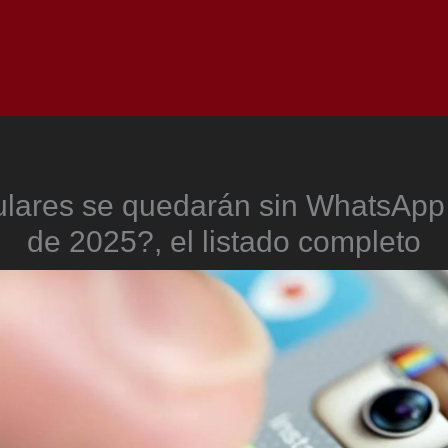
Inicio
Notici
ulares se quedarán sin WhatsApp
de 2025?, el listado completo