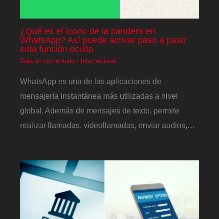
¿Qué es el ícono de la bandera en
WhatsApp? Así puede activar paso a paso
esta función oculta
Deja un comentario
/
Internacional
WhatsApp es una de las aplicaciones de
mensajería instantánea más utilizadas a nivel
global. Además de mensajes de texto, permite
realizar llamadas, videollamadas, enviar audios,…