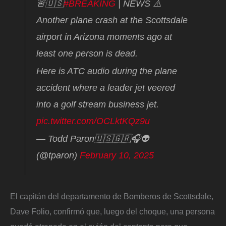
🚨🇺🇸
#BREAKING
| NEWS ⚠️
Another plane crash at the Scottsdale
airport in Arizona moments ago at
least one person is dead.
Here is ATC audio during the plane
accident where a leader jet veered
into a golf stream business jet.
pic.twitter.com/OCLktKQz9u
— Todd Paron🇺🇸🇬🇷🎧👽
(@tparon)
February 10, 2025
El capitán del departamento de Bomberos de Scottsdale,
Dave Folio, confirmó que, luego del choque, una persona