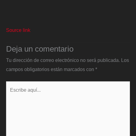
Source link
Deja un comentario
Tu dirección de correo electrónico no será publicada.
Los
campos obligatorios están marcados con
*
Escribe
aquí...