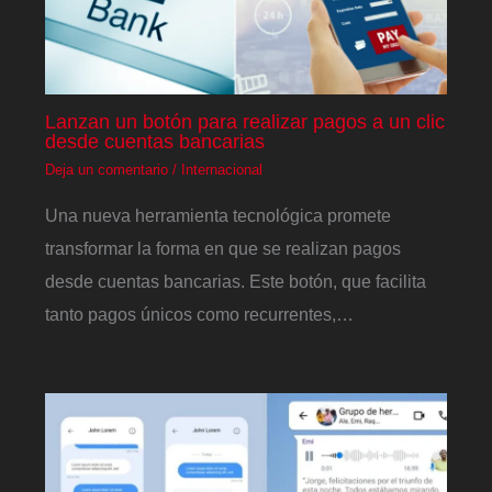
Lanzan un botón para realizar pagos a un clic
desde cuentas bancarias
Deja un comentario
/
Internacional
Una nueva herramienta tecnológica promete
transformar la forma en que se realizan pagos
desde cuentas bancarias. Este botón, que facilita
tanto pagos únicos como recurrentes,…