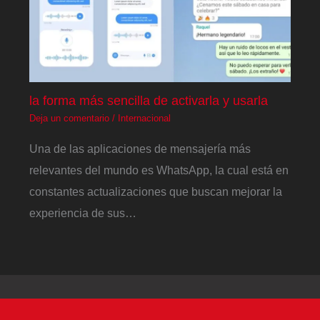
la forma más sencilla de activarla y usarla
Deja un comentario
/
Internacional
Una de las aplicaciones de mensajería más
relevantes del mundo es WhatsApp, la cual está en
constantes actualizaciones que buscan mejorar la
experiencia de sus…