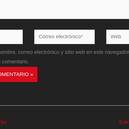
Correo
Web
electrónico*
ombre, correo electrónico y sitio web en este navegador
 comentario.
ior
Ent