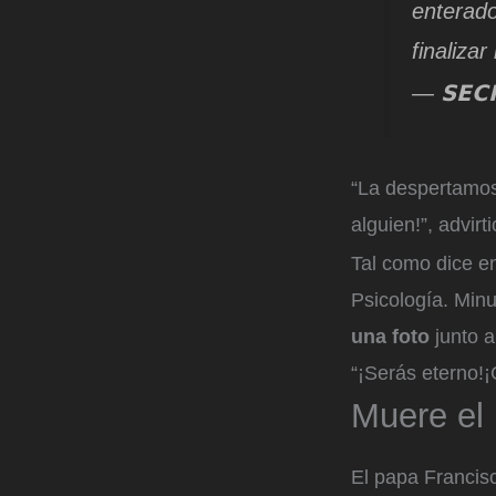
enterado
finalizar
— 𝗦𝗘𝗖
“La despertamos
alguien!”, advirt
Tal como dice en
Psicología. Minu
una foto
junto 
“¡Serás eterno!¡
Muere el
El papa Francisc