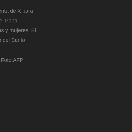
enta de X para
 el Papa
es y mujeres. El
o del Santo
Foto:
AFP