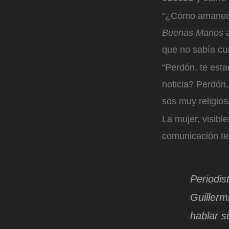
“¿Cómo amanecis
Buenas Manos
que no sabía cuá
“Perdón, te est
noticia? Perdón
sos muy religios
La mujer, visib
comunicación te
Periodis
Guillerm
hablar s