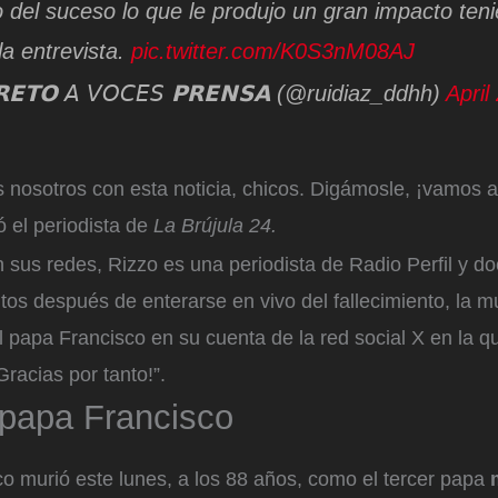
 del suceso lo que le produjo un gran impacto ten
 la entrevista.
pic.twitter.com/K0S3nM08AJ
𝗘𝗧𝗢 𝘈 𝘝𝘖𝘊𝘌𝘚 𝗣𝗥𝗘𝗡𝗦𝗔 (@ruidiaz_ddhh)
April
 nosotros con esta noticia, chicos. Digámosle, ¡vamos a
ió el periodista de
La Brújula 24.
 sus redes, Rizzo es una periodista de Radio Perfil y do
tos después de enterarse en vivo del fallecimiento, la m
al papa Francisco en su cuenta de la red social X en la q
Gracias por tanto!”.
 papa Francisco
o murió este lunes, a los 88 años, como el tercer papa
m