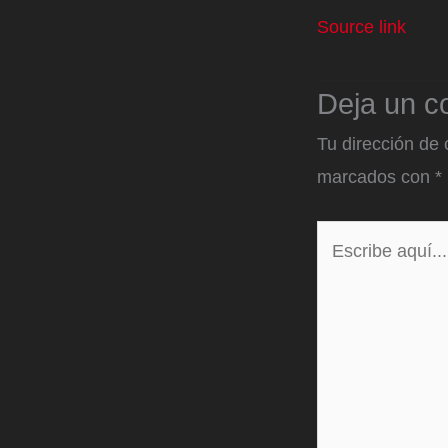
Source link
Deja un c
Tu dirección de 
marcados con
*
Escribe
aquí...