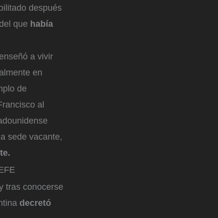
bilitado después
 del que
había
enseñó a vivir
ialmente en
mplo de
rancisco al
stadounidense
la sede vacante,
te.
 EFE
 y tras conocerse
ntina
decretó