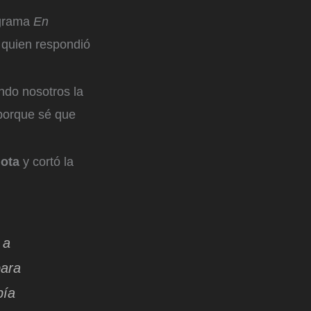
ograma
En
, quien respondió
ndo nosotros la
 porque sé que
nota
y cortó la
 a
para
bía