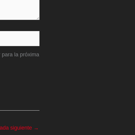
 para la próxima
rada siguiente
→