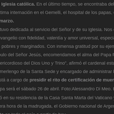
 Iglesia católica.
En el último tiempo, se encontraba de
ltima internación en el Gemelli, el hospital de los papas,
 marzo.
tuvo dedicada al servicio del Señor y de su Iglesia. Nos 
Evangelio con fidelidad, valentía y amor universal, espec
s pobres y marginados. Con inmensa gratitud por su eje
pulo del Señor Jesús, encomendamos el alma del Papa F
sericordioso del Dios Uno y Trino”, afirmó el cardenal e
camerlengo de la Santa Sede y encargado de administrar 
stá a cargo de
presidir el rito de certificación de muer
apa será el sábado 26 de abril.
Foto:
Alessandro Di Meo.
ió en su residencia de la Casa Santa Marta del Vaticano
mera hora de la madrugada, el Gobierno nacional de Arge