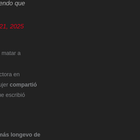
iendo que
 21, 2025
 matar a
ctora en
ujer
compartió
ue escribió
ás longevo de