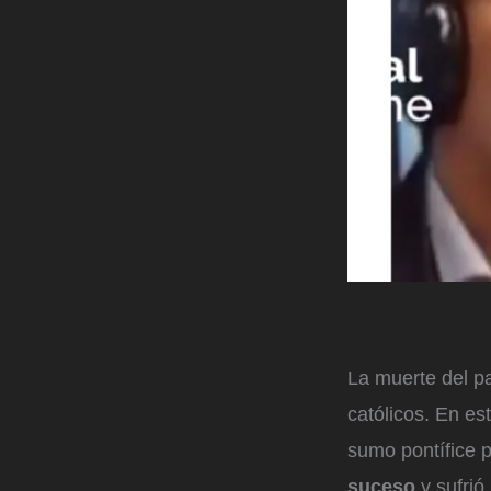
La muerte del p
católicos. En es
sumo pontífice p
suceso
y sufrió