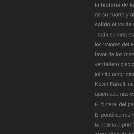
la historia de la
de su cuarta y ú
salido el 23 de
“Toda su vida es
los valores del 
favor de los má
verdadero discí
infinito amor mi
Kevin Farrell, 
quien además e
El funeral del p
El pontífice mur
la noticia a pri