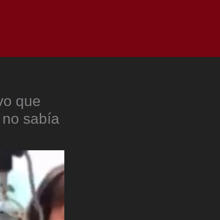
as
Top
Redes
Pauta
Privacy Policy
ivo que
 no sabía