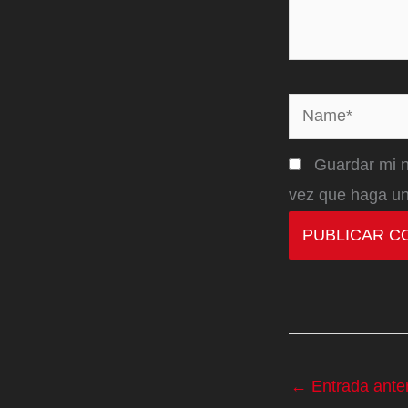
Name*
Guardar mi n
vez que haga un
←
Entrada anter