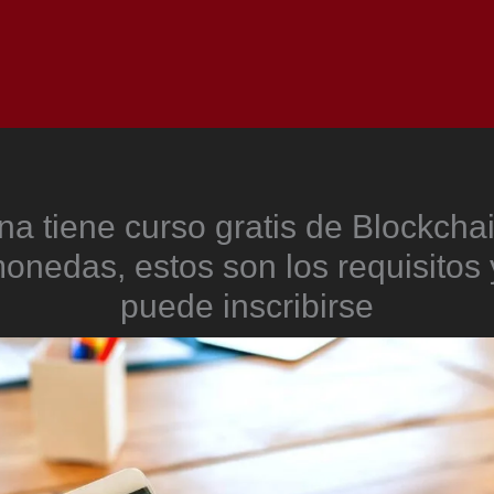
Inicio
Notici
na tiene curso gratis de Blockchai
monedas, estos son los requisitos
puede inscribirse