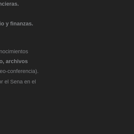
ncieras.
o y finanzas.
onocimientos
o, archivos
eo-conferencia).
r el Sena en el