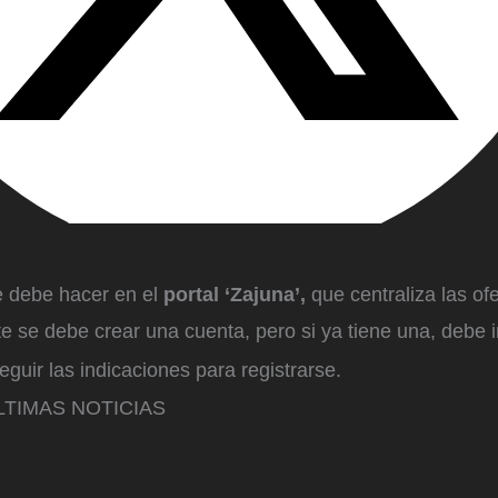
e debe hacer en el
portal ‘Zajuna’,
que centraliza las of
e se debe crear una cuenta, pero si ya tiene una, debe in
uir las indicaciones para registrarse.
TIMAS NOTICIAS