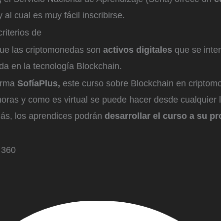
 al cual es muy fácil inscribirse.
riterios de
ue las criptomonedas son
activos digitales
que se inte
da en la tecnología Blockchain.
forma
SofíaPlus,
este curso sobre Blockchain en criptom
horas y como es virtual se puede hacer desde cualquier 
ás, los aprendices podrán
desarrollar el curso a su pr
 360