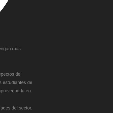
tengan más
spectos del
s estudiantes de
aprovecharla en
dades del sector.