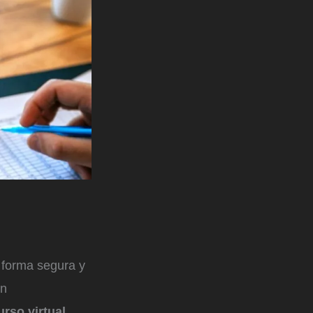
 forma segura y
on
rso virtual,