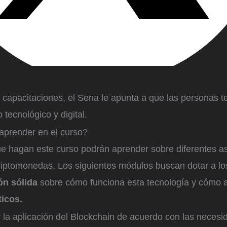
e capacitaciones, el Sena le apunta a que las personas 
tecnológico y digital.
prender en el curso?
e hagan este curso podrán aprender sobre diferentes a
riptomonedas. Los siguientes módulos buscan dotar a lo
n sólida
sobre cómo funciona esta tecnología y cómo 
ticos.
ar la aplicación del Blockchain de acuerdo con las necesi