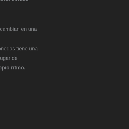
rcambian en una
onedas tiene una
lugar de
opio ritmo.