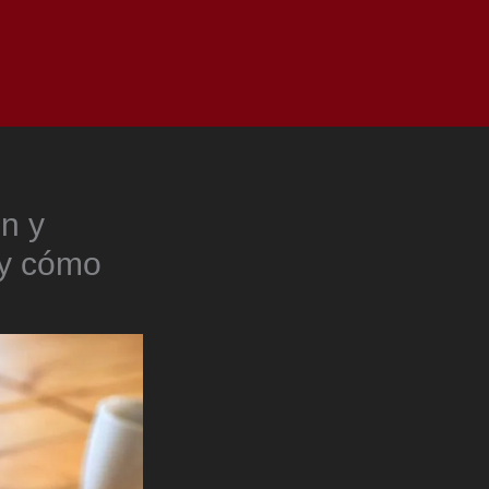
as
Top
Redes
Pauta
Privacy Policy
n y
 y cómo