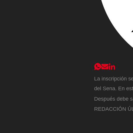
La inscripción s
del Sena. En est
Después debe seg
REDACCIÓN ÚL