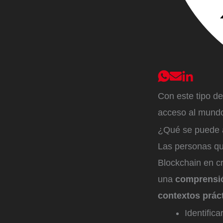
Con este tipo d
acceso al mundo 
¿Qué se puede a
Las personas qu
Blockchain en c
una
comprensió
contextos prác
Identific